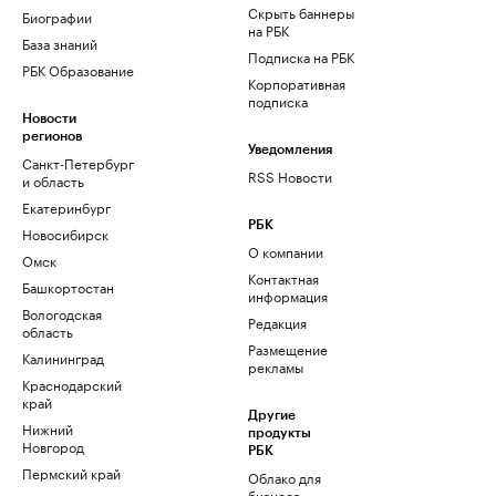
Скрыть баннеры
Биографии
на РБК
База знаний
Подписка на РБК
РБК Образование
Корпоративная
подписка
Новости
регионов
Уведомления
Санкт-Петербург
RSS Новости
и область
Екатеринбург
РБК
Новосибирск
О компании
Омск
Контактная
Башкортостан
информация
Вологодская
Редакция
область
Размещение
Калининград
рекламы
Краснодарский
край
Другие
Нижний
продукты
Новгород
РБК
Пермский край
Облако для
бизнеса