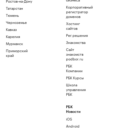
Ростов-на-Дону
Корпоративный
Татарстан
регистратор
Тюмень
доменов
Черноземье
Хостинг
сайтов
Кавказ
Рег.решения
Карелия
Знакомства
Мурманск
Сайт
Приморский
знакомств
край
podbor.ru
РБК
Компании
РБК Курсы
Школа
управления
РБК
РБК
Новости
iOS
Android