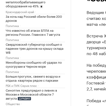
металлообрабатывающего
оборудования на 45%
Ведущие 
Краснодарский край
За ночь над Россией сбили более 200
считаю х
дронов
матча «л
Политика
Что известно об атаках БПЛА на
регионы России. Главное к 7 августа
Встреча Х
Политика
дворце «
Свердловский губернатор сообщил о
турнирно
падении трех дронов на крышу склада
WB
по 48 наб
Политика
Минобороны сообщило об ударах по
На побед
сухогрузам в Черном море
черепове
Политика
коэффицие
Больше прогулок, свежего воздуха и
отдыха: квартиры рядом с парками
Гостевой 
РБК и ПИК Серия плюс
2,7, ниче
Синоптик предупредил о ливнях в
Москве и Московской области 7
августа
Победа «
РАДИО
Общество