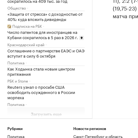
11), 2:2 (
сократилось на 409 тыс. за год
(19,75-23
Общество
«Защита от стресса» с доходностью от
матча пр
40%: куда вложить дивиденды
Подписка на РБК
Число патентов для иностранцев на
Кубани сократилось в 5 раз в 2026 г.
Краснодарский край
Соглашение о партнерстве ЕАЭС и ОАЭ
вступит в силу 6 октября
Политика
Как Ходынка стала новым центром
притяжения
РБК и Stone
Reuters узнал о просьбе США
освободить осужденного в России
морпеха
Политика
Загрузить еще
Рубрики
Новости регионов
Политика
Санкт-Петербург и область