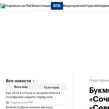
Подписка на РБК
Инвестиции
Мероприятия
Отрасли
Недви
РБК Курсы
РБК Life
Тренды
Визионеры
Национальные проекты
Горо
Газета
Спецпроекты СПб
Конференции СПб
Спецпроекты
Проверк
Спорт Кубан
Все новости
Краснодар
Весь мир
Букм
Как уйти в отпуск и не вымотаться в
последнюю неделю перед ним
«Соч
Подписка на РБК
Бизнес Кубани снизил закупки
«Сев