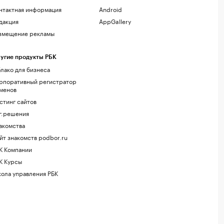
нтактная информация
Android
дакция
AppGallery
змещение рекламы
угие продукты РБК
лако для бизнеса
рпоративный регистратор
менов
стинг сайтов
г.решения
акомства
йт знакомств podbor.ru
К Компании
К Курсы
ола управления РБК