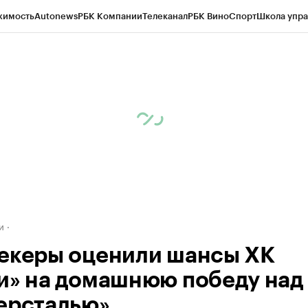
жимость
Autonews
РБК Компании
Телеканал
РБК Вино
Спорт
Школа упра
д
Стиль
Крипто
РБК Бизнес-среда
Дискуссионный клуб
Исследования
К
а контрагентов
Политика
Экономика
Бизнес
Технологии и медиа
Фина
и
екеры оценили шансы ХК
и» на домашнюю победу над
ерсталью»