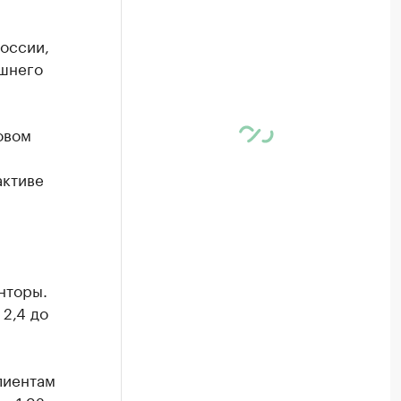
оссии,
ашнего
овом
активе
нторы.
2,4 до
лиентам