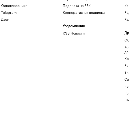
Одноклассники
Подписка на РБК
Ко
Telegram
Корпоративная подписка
Ре
Дзен
Ра
Уведомления
RSS Новости
Др
Об
Ко
до
Хо
Ре
Зн
Са
РБ
РБ
Шк