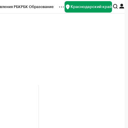
Краснодарский край
вления РБК
РБК Образование
редитные рейтинги
Франшизы
нсы
Рынок наличной валюты