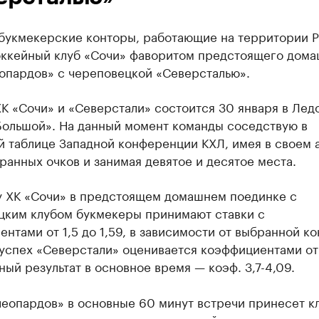
букмекерские конторы, работающие на территории Р
оккейный клуб «Сочи» фаворитом предстоящего дом
еопардов» с череповецкой «Северсталью».
К «Сочи» и «Северстали» состоится 30 января в Лед
Большой». На данный момент команды соседствую в
й таблице Западной конференции КХЛ, имея в своем 
ранных очков и занимая девятое и десятое места.
у ХК «Сочи» в предстоящем домашнем поединке с
цким клубом букмекеры принимают ставки с
нтами от 1,5 до 1,59, в зависимости от выбранной ко
успех «Северстали» оценивается коэффициентами от 
йный результат в основное время — коэф. 3,7-4,09.
леопардов» в основные 60 минут встречи принесет к