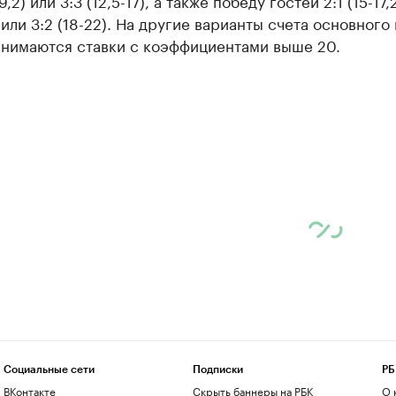
7-9,2) или 3:3 (12,5-17), а также победу гостей 2:1 (15-17,2
) или 3:2 (18-22). На другие варианты счета основног
инимаются ставки с коэффициентами выше 20.
Социальные сети
Подписки
РБ
ВКонтакте
Скрыть баннеры на РБК
О 