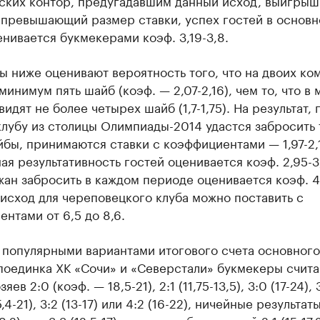
ких контор, предугадавшим данный исход, выигрыш 
 превышающий размер ставки, успех гостей в основн
нивается букмекерами коэф. 3,19-3,8.
 ниже оценивают вероятность того, что на двоих ко
минимум пять шайб (коэф. — 2,07-2,16), чем то, что в 
видят не более четырех шайб (1,7-1,75). На результат, 
лубу из столицы Олимпиады-2014 удастся забросить 
бы, принимаются ставки с коэффициентами — 1,97-2,
ая результативность гостей оценивается коэф. 2,95-3
н забросить в каждом периоде оценивается коэф. 4,
 исход для череповецкого клуба можно поставить с
нтами от 6,5 до 8,6.
 популярными вариантами итогового счета основного
поединка ХК «Сочи» и «Северстали» букмекеры счит
яев 2:0 (коэф. — 18,5-21), 2:1 (11,75-13,5), 3:0 (17-24), 3
15,4-21), 3:2 (13-17) или 4:2 (16-22), ничейные результаты 