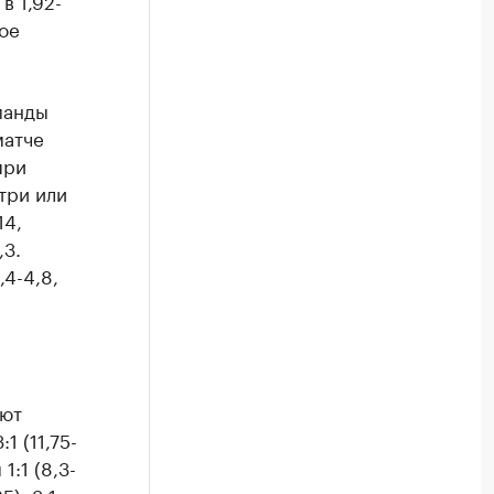
в 1,92-
ое
манды
матче
при
три или
14,
,3.
4-4,8,
ают
:1 (11,75-
1:1 (8,3-