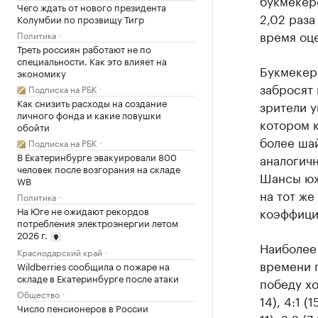
букмекерс
Чего ждать от нового президента
2,02 раза
Колумбии по прозвищу Тигр
время оце
Политика
Треть россиян работают не по
специальности. Как это влияет на
Букмекеры
экономику
забросят 
Подписка на РБК
Как снизить расходы на создание
зрители у
личного фонда и какие ловушки
котором к
обойти
более шай
Подписка на РБК
В Екатеринбурге эвакуировали 800
аналогичн
человек после возгорания на складе
Шансы южа
WB
на тот же
Политика
коэффицие
На Юге не ожидают рекордов
потребления электроэнергии летом
2026 г.
Наиболее
Краснодарский край
времени 
Wildberries сообщила о пожаре на
складе в Екатеринбурге после атаки
победу хоз
Общество
14), 4:1 (
Число пенсионеров в России