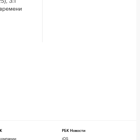
5), 3:1
о времени
К
РБК Новости
компании
iOS