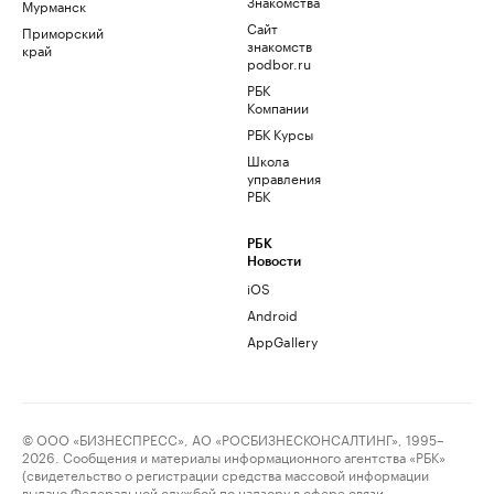
Знакомства
Мурманск
Сайт
Приморский
знакомств
край
podbor.ru
РБК
Компании
РБК Курсы
Школа
управления
РБК
РБК
Новости
iOS
Android
AppGallery
© ООО «БИЗНЕСПРЕСС», АО «РОСБИЗНЕСКОНСАЛТИНГ», 1995–
2026. Сообщения и материалы информационного агентства «РБК»
(свидетельство о регистрации средства массовой информации
выдано Федеральной службой по надзору в сфере связи,