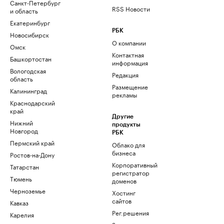
Санкт-Петербург
RSS Новости
и область
Екатеринбург
РБК
Новосибирск
О компании
Омск
Контактная
Башкортостан
информация
Вологодская
Редакция
область
Размещение
Калининград
рекламы
Краснодарский
край
Другие
Нижний
продукты
Новгород
РБК
Пермский край
Облако для
бизнеса
Ростов-на-Дону
Корпоративный
Татарстан
регистратор
Тюмень
доменов
Черноземье
Хостинг
сайтов
Кавказ
Рег.решения
Карелия