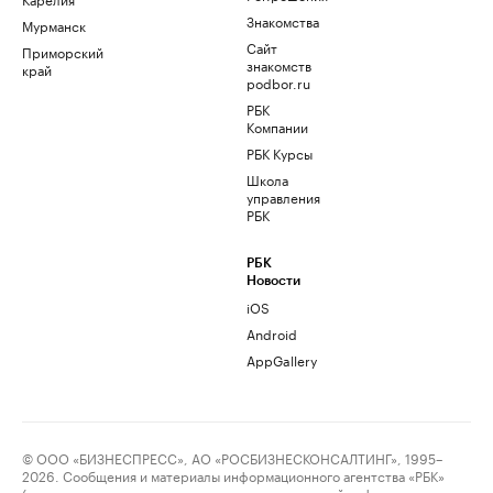
Знакомства
Мурманск
Сайт
Приморский
знакомств
край
podbor.ru
РБК
Компании
РБК Курсы
Школа
управления
РБК
РБК
Новости
iOS
Android
AppGallery
© ООО «БИЗНЕСПРЕСС», АО «РОСБИЗНЕСКОНСАЛТИНГ», 1995–
2026. Сообщения и материалы информационного агентства «РБК»
(свидетельство о регистрации средства массовой информации