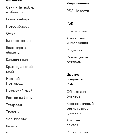
Уведомления
Санкт-Петербург
RSS Новости
и область
Екатеринбург
РБК
Новосибирск
О компании
Омск
Контактная
Башкортостан
информация
Вологодская
Редакция
область
Размещение
Калининград
рекламы
Краснодарский
край
Другие
Нижний
продукты
Новгород
РБК
Пермский край
Облако для
бизнеса
Ростов-на-Дону
Корпоративный
Татарстан
регистратор
Тюмень
доменов
Черноземье
Хостинг
сайтов
Кавказ
Рег.решения
Карелия