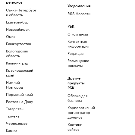
регионов
Уведомления
Санкт-Петербург
RSS Новости
и область
Екатеринбург
РБК
Новосибирск
О компании
Омск
Контактная
Башкортостан
информация
Вологодская
Редакция
область
Размещение
Калининград
рекламы
Краснодарский
край
Другие
Нижний
продукты
Новгород
РБК
Пермский край
Облако для
бизнеса
Ростов-на-Дону
Корпоративный
Татарстан
регистратор
Тюмень
доменов
Черноземье
Хостинг
сайтов
Кавказ