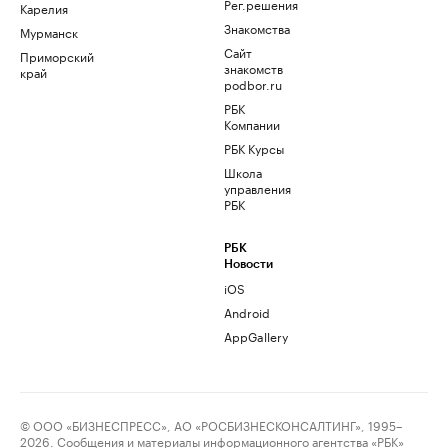
Рег.решения
Карелия
Знакомства
Мурманск
Сайт
Приморский
знакомств
край
podbor.ru
РБК
Компании
РБК Курсы
Школа
управления
РБК
РБК
Новости
iOS
Android
AppGallery
© ООО «БИЗНЕСПРЕСС», АО «РОСБИЗНЕСКОНСАЛТИНГ», 1995–
2026. Сообщения и материалы информационного агентства «РБК»