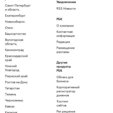
Уведомления
Санкт-Петербург
RSS Новости
и область
Екатеринбург
РБК
Новосибирск
О компании
Омск
Контактная
Башкортостан
информация
Вологодская
Редакция
область
Размещение
Калининград
рекламы
Краснодарский
край
Другие
Нижний
продукты
Новгород
РБК
Пермский край
Облако для
бизнеса
Ростов-на-Дону
Корпоративный
Татарстан
регистратор
Тюмень
доменов
Черноземье
Хостинг
сайтов
Кавказ
Рег.решения
Карелия