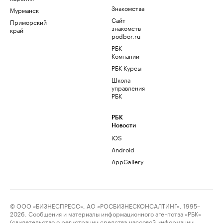
Знакомства
Мурманск
Сайт
Приморский
знакомств
край
podbor.ru
РБК
Компании
РБК Курсы
Школа
управления
РБК
РБК
Новости
iOS
Android
AppGallery
© ООО «БИЗНЕСПРЕСС», АО «РОСБИЗНЕСКОНСАЛТИНГ», 1995–
2026. Сообщения и материалы информационного агентства «РБК»
(свидетельство о регистрации средства массовой информации