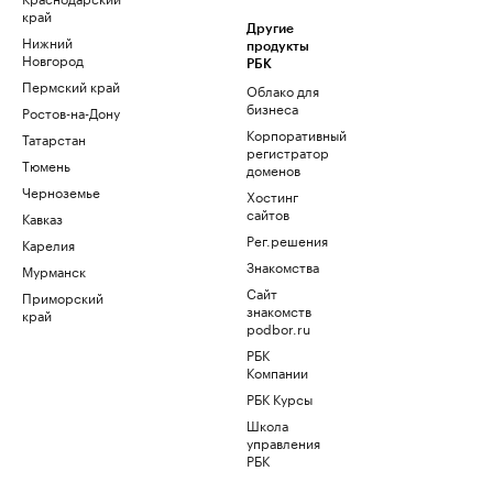
край
Другие
Нижний
продукты
Новгород
РБК
Пермский край
Облако для
бизнеса
Ростов-на-Дону
Корпоративный
Татарстан
регистратор
Тюмень
доменов
Черноземье
Хостинг
сайтов
Кавказ
Рег.решения
Карелия
Знакомства
Мурманск
Сайт
Приморский
знакомств
край
podbor.ru
РБК
Компании
РБК Курсы
Школа
управления
РБК