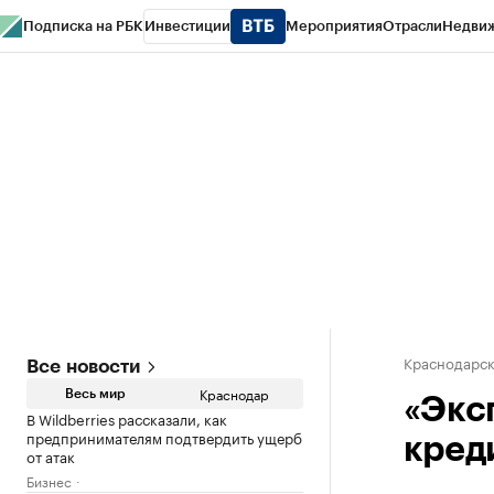
Подписка на РБК
Инвестиции
Мероприятия
Отрасли
Недви
РБК Курсы
РБК Life
Тренды
Визионеры
Национальные проекты
Горо
Газета
Спецпроекты СПб
Конференции СПб
Спецпроекты
Проверк
Краснодарск
Все новости
Краснодар
Весь мир
«Экс
В Wildberries рассказали, как
предпринимателям подтвердить ущерб
кред
от атак
Бизнес