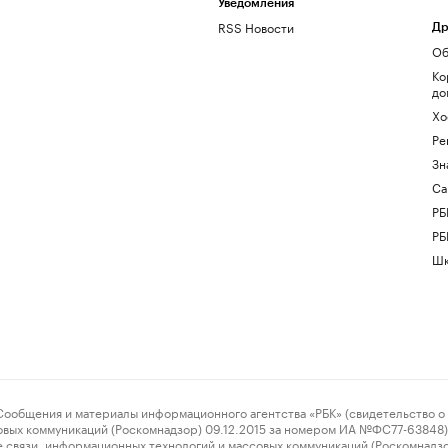
Уведомления
RSS Новости
Др
Об
Ко
до
Хо
Ре
Зн
Са
РБ
РБ
Шк
ения и материалы информационного агентства «РБК» (свидетельство о 
овых коммуникаций (Роскомнадзор) 09.12.2015 за номером ИА №ФС77-63848) 
 связи, информационных технологий и массовых коммуникаций (Роскомнадз