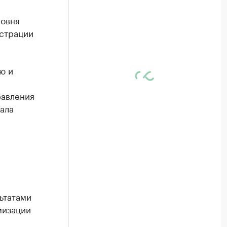
ровня
истрации
ю и
равления
ала
ьтатами
мизации