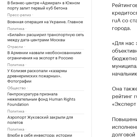
В бизнес-центре «Адмирал» в Южном
Рейтингов
порту залит первый куб бетона
кредитос
Пресс-релиз
ruА со с
Военная операция на Украине. Главное
города.
Политика
«Билайн» расширил транспортную сеть
между дата-центрами Москвы
«Для нас 
Отрасли
объектив
В Армении назвали необоснованными
бюджетно
ограничения на экспорт в Россию
Политика
муниципа
У Колизея раскопали «казармы
начальник
древнеримских пожарных».
Фотографии
Она также
Общество
Генпрокуратура признала
рейтинг 
нежелательным фонд Human Rights
«Эксперт 
Foundation
Политика
Аэропорт Жуковский закрыли для
Повышени
полетов
исполнен
Политика
долговой 
Влюби в себя инвестора: истории