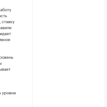
работу
асть
 ставку
тавили
жидает
ивное
ровень
ы
ывает
а уровне