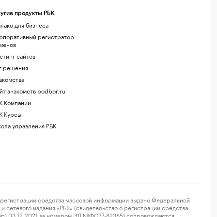
угие продукты РБК
лако для бизнеса
рпоративный регистратор
менов
стинг сайтов
г.решения
акомства
йт знакомств podbor.ru
К Компании
К Курсы
ола управления РБК
регистрации средства массовой информации выдано Федеральной
и сетевого издания «РБК» (свидетельство о регистрации средства
ор) 03.12.2021 за номером ЭЛ №ФС77-82385) сопровождаются