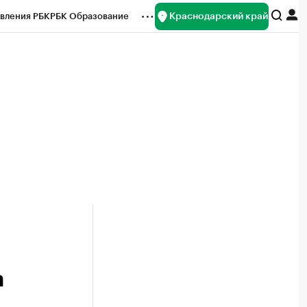
Краснодарский край
вления РБК
РБК Образование
редитные рейтинги
Франшизы
нсы
Рынок наличной валюты
а