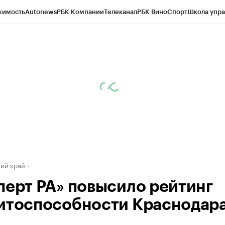
жимость
Autonews
РБК Компании
Телеканал
РБК Вино
Спорт
Школа упра
д
Стиль
Крипто
РБК Бизнес-среда
Дискуссионный клуб
Исследования
К
а контрагентов
Политика
Экономика
Бизнес
Технологии и медиа
Фина
ий край
перт РА» повысило рейтинг
итоспособности Краснодар