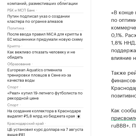
компаний, разместивших облигации
РБК и МСП Банк
«В конце 
Путин подписал указ о создании
по оптими
кластера по огранке алмазов
коммерче
Политика
После ввода правил MiCA для крипты в
0,1%. Рас
ЕС мошенники придумали новую схему
1,8% ННД.
Крипто
поддержан
Как вежливо отказать человеку и не
влияние н
обидеть
Образование
European Aquatics отменила
Также рей
тренировки пловцов в Сене из-за
финансов
качества воды
Краснодар
Спорт
«Реал» купил 19-летнего футболиста по
позитивно
рекордной цене
Спорт
Как сообщ
На создание коллектора в Краснодаре
выделят ₽5,8 млрд из бюджета края
присвоил
Краснодарский край
ruВВВ+. П
ЦБ установил курс доллара на 7 августа
выше ₽81