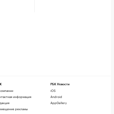
К
РБК Новости
компании
iOS
нтактная информация
Android
дакция
AppGallery
змещение рекламы