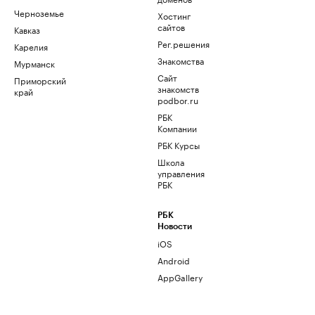
Черноземье
Хостинг
сайтов
Кавказ
Рег.решения
Карелия
Знакомства
Мурманск
Сайт
Приморский
знакомств
край
podbor.ru
РБК
Компании
РБК Курсы
Школа
управления
РБК
РБК
Новости
iOS
Android
AppGallery