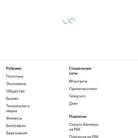
Рубрики
Социальные
сети
Политика
ВКонтакте
Экономика
Одноклассники
Общество
Telegram
Бизнес
Дзен
Технологии и
медиа
Финансы
Подписки
Скрыть баннеры
Биографии
на РБК
База знаний
Подписка на РБК