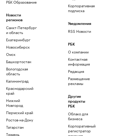
РБК Образование
Корпоративная
подписка
Новости
регионов
Уведомления
Санкт-Петербург
RSS Новости
и область
Екатеринбург
РБК
Новосибирск
О компании
Омск
Контактная
Башкортостан
информация
Вологодская
Редакция
область
Размещение
Калининград
рекламы
Краснодарский
край
Другие
Нижний
продукты
Новгород
РБК
Пермский край
Облако для
бизнеса
Ростов-на-Дону
Корпоративный
Татарстан
регистратор
Тюмень
доменов