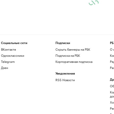
Социальные сети
Подписки
РБ
ВКонтакте
Скрыть баннеры на РБК
О 
Одноклассники
Подписка на РБК
Ко
Telegram
Корпоративная подписка
Ре
Дзен
Ра
Уведомления
RSS Новости
Др
Об
Ко
до
Хо
Ре