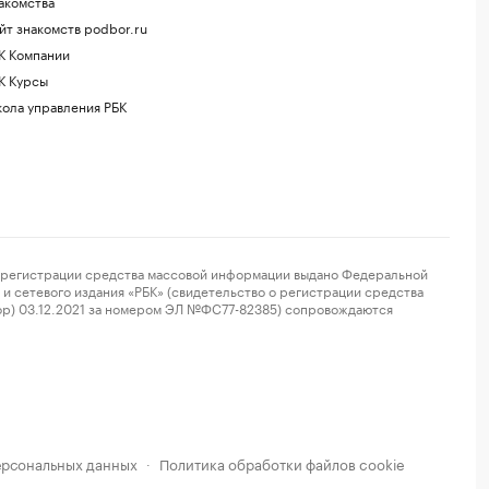
акомства
йт знакомств podbor.ru
К Компании
К Курсы
ола управления РБК
регистрации средства массовой информации выдано Федеральной
и сетевого издания «РБК» (свидетельство о регистрации средства
ор) 03.12.2021 за номером ЭЛ №ФС77-82385) сопровождаются
ерсональных данных
Политика обработки файлов cookie
·