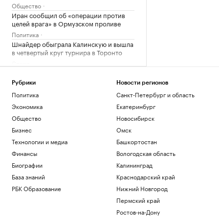
Общество
Иран сообщил об «операции против
целей врага» в Ормузском проливе
Политика
Шнайдер обыграла Калинскую и вышла
в четвертый круг турнира в Торонто
Спорт
В горах Казахстана эвакуировали еще
одного туриста из России
Рубрики
Новости регионов
Общество
Политика
Санкт-Петербург и область
В Смоленской области ввели режим ЧС
Экономика
Екатеринбург
после мощного циклона
Общество
Новосибирск
Общество
Бизнес
Омск
Загрузить еще
Технологии и медиа
Башкортостан
Финансы
Вологодская область
Биографии
Калининград
База знаний
Краснодарский край
РБК Образование
Нижний Новгород
Пермский край
Ростов-на-Дону