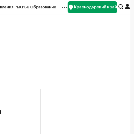
Краснодарский край
вления РБК
РБК Образование
редитные рейтинги
Франшизы
нсы
Рынок наличной валюты
а