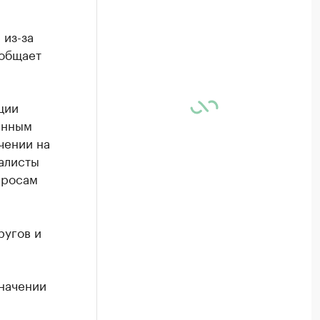
 из-за
ообщает
ции
анным
чении на
алисты
просам
ругов и
начении