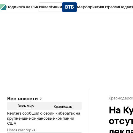
Подписка на РБК
Инвестиции
Мероприятия
Отрасли
Недви
РБК Курсы
РБК Life
Тренды
Визионеры
Национальные проекты
Горо
Газета
Спецпроекты СПб
Конференции СПб
Спецпроекты
Проверк
Краснодарск
Все новости
Краснодар
Весь мир
На К
Reuters сообщил о серии кибератак на
крупнейшие финансовые компании
отсу
США
Новая категория
декл