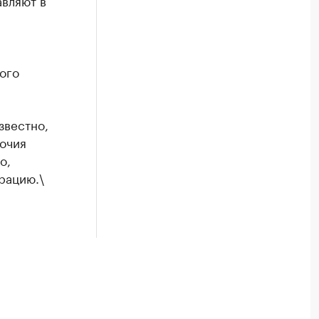
авляют в
ого
звестно,
очия
о,
рацию.\