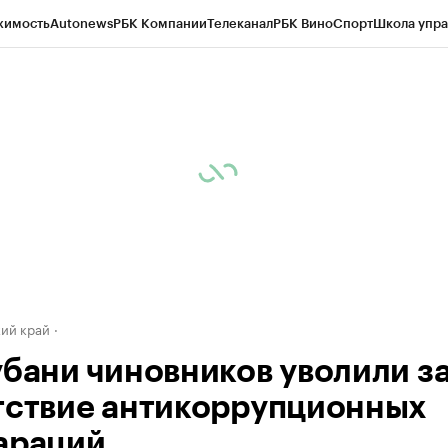
жимость
Autonews
РБК Компании
Телеканал
РБК Вино
Спорт
Школа упра
д
Стиль
Крипто
РБК Бизнес-среда
Дискуссионный клуб
Исследования
К
а контрагентов
Политика
Экономика
Бизнес
Технологии и медиа
Фина
ий край
убани чиновников уволили з
тствие антикоррупционных
араций