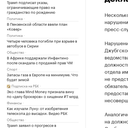
Трамп подписал указы,
ограничивающие право на
гражданство по рождению
Несколько
Политика
нарушени
В Пензенской области ввели план
пресс-сл
«Ковер»
Политика
Четыре человека погибли при взрыве в
Нарушени
автобусе в Сирии
Джубгско
Общество
ведомства
В Африке поддержали Инфантино
после скандала с продажей прав ЧМ
должност
Спорт
отдела и
Запасы газа в Европе на минимуме. Что
не предст
будет зимой
обязатель
Подписка на РБК
Экс-глава Mind Money признала вину
предоста
по «делу брокеров» о хищении ₽7 млрд
несоверш
Финансы
Как изучали Луну: от изобретения
телескопа до высадки. Видео РБК
Аналогич
Общество
на должно
Трамп заявил о прогрессе в