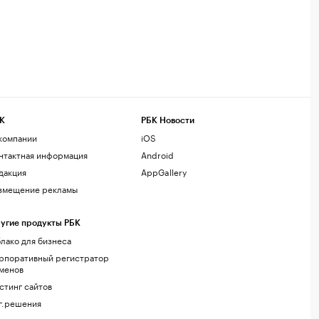
К
РБК Новости
компании
iOS
нтактная информация
Android
дакция
AppGallery
змещение рекламы
угие продукты РБК
лако для бизнеса
рпоративный регистратор
менов
стинг сайтов
г.решения