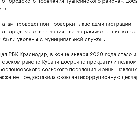
о городского поселения Туапсинского района», доб
уре.
ьтатам проведенной проверки главе администрации
го городского поселения, после рассмотрения котор
и были уволены с муниципальной службы.
ал РБК Краснодар, в конце января 2020 года стало и
стовском районе Кубани досрочно
прекратили
полном
 Бесленеевского сельского поселения Ирины Павленк
также не предоставила свою антикорруционную декла