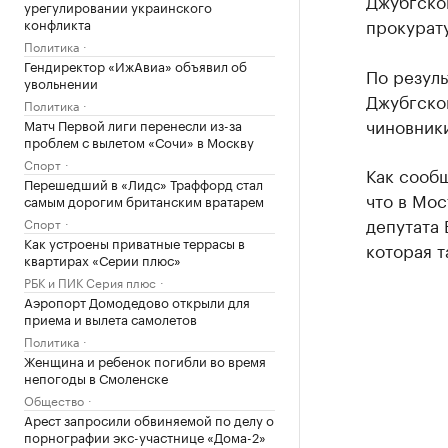
Джубгског
урегулировании украинского
прокурат
конфликта
Политика
Гендиректор «ИжАвиа» объявил об
По резул
увольнении
Джубгско
Политика
чиновник
Матч Первой лиги перенесли из-за
проблем с вылетом «Сочи» в Москву
Спорт
Как сообщ
Перешедший в «Лидс» Траффорд стал
что в Мо
самым дорогим британским вратарем
депутата
Спорт
Как устроены приватные террасы в
которая 
квартирах «Серии плюс»
РБК и ПИК Серия плюс
Аэропорт Домодедово открыли для
приема и вылета самолетов
Политика
Женщина и ребенок погибли во время
непогоды в Смоленске
Общество
Арест запросили обвиняемой по делу о
порнографии экс-участнице «Дома-2»