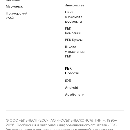
Знакомства
Мурманск
Сайт
Приморский
знакомств
край
podbor.ru
РБК
Компании
РБК Курсы
Школа
управления
РБК
РБК
Новости
iOS
Android
AppGallery
© ООО «БИЗНЕСПРЕСС», АО «РОСБИЗНЕСКОНСАЛТИНГ», 1995–
2026. Сообщения и материалы информационного агентства «РБК»
(свидетельство о регистрации средства массовой информации