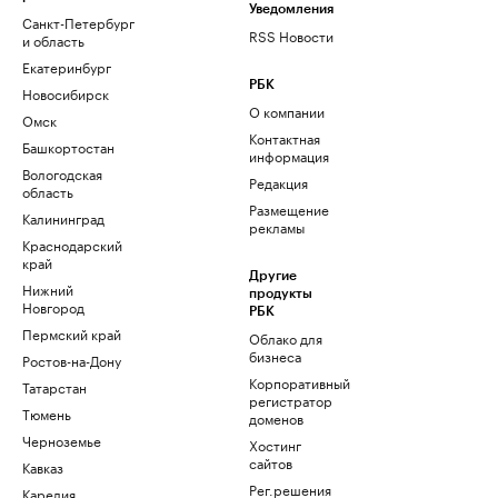
Уведомления
Санкт-Петербург
RSS Новости
и область
Екатеринбург
РБК
Новосибирск
О компании
Омск
Контактная
Башкортостан
информация
Вологодская
Редакция
область
Размещение
Калининград
рекламы
Краснодарский
край
Другие
Нижний
продукты
Новгород
РБК
Пермский край
Облако для
бизнеса
Ростов-на-Дону
Корпоративный
Татарстан
регистратор
Тюмень
доменов
Черноземье
Хостинг
сайтов
Кавказ
Рег.решения
Карелия