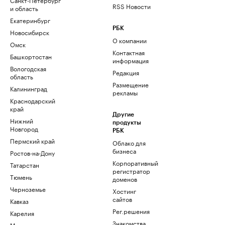
RSS Новости
и область
Екатеринбург
РБК
Новосибирск
О компании
Омск
Контактная
Башкортостан
информация
Вологодская
Редакция
область
Размещение
Калининград
рекламы
Краснодарский
край
Другие
Нижний
продукты
Новгород
РБК
Пермский край
Облако для
бизнеса
Ростов-на-Дону
Корпоративный
Татарстан
регистратор
Тюмень
доменов
Черноземье
Хостинг
сайтов
Кавказ
Рег.решения
Карелия
Знакомства
Мурманск