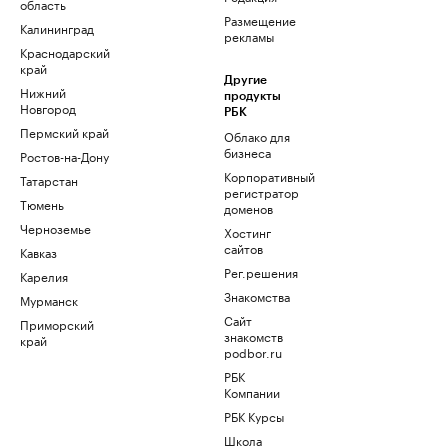
область
Размещение
Калининград
рекламы
Краснодарский
край
Другие
Нижний
продукты
Новгород
РБК
Пермский край
Облако для
бизнеса
Ростов-на-Дону
Корпоративный
Татарстан
регистратор
Тюмень
доменов
Черноземье
Хостинг
сайтов
Кавказ
Рег.решения
Карелия
Знакомства
Мурманск
Сайт
Приморский
знакомств
край
podbor.ru
РБК
Компании
РБК Курсы
Школа