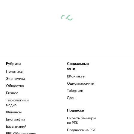
Рубрики
Социальные
сети
Политика
ВКонтакте
Экономика
Одноклассники
Общество
Telegram
Бизнес
Дзен
Технологии и
медиа
Финансы
Подписки
Скрыть баннеры
Биографии
на РБК
База знаний
Подписка на РБК
РБК Образование