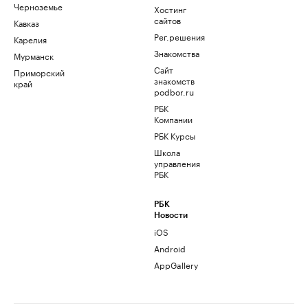
Черноземье
Хостинг
сайтов
Кавказ
Рег.решения
Карелия
Знакомства
Мурманск
Сайт
Приморский
знакомств
край
podbor.ru
РБК
Компании
РБК Курсы
Школа
управления
РБК
РБК
Новости
iOS
Android
AppGallery