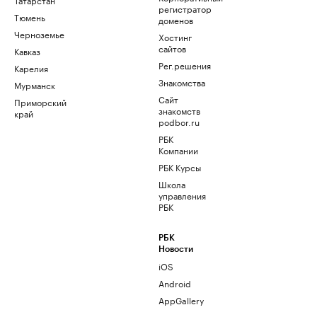
регистратор
Тюмень
доменов
Черноземье
Хостинг
сайтов
Кавказ
Рег.решения
Карелия
Знакомства
Мурманск
Сайт
Приморский
знакомств
край
podbor.ru
РБК
Компании
РБК Курсы
Школа
управления
РБК
РБК
Новости
iOS
Android
AppGallery