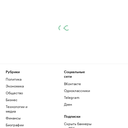
Рубрики
Социальные
сети
Политика
ВКонтакте
Экономика
Одноклассники
Общество
Telegram
Бизнес
Дзен
Технологии и
медиа
Финансы
Подписки
Скрыть баннеры
Биографии
на РБК