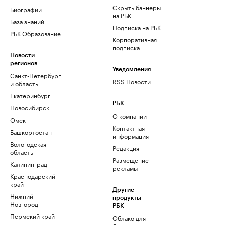
Скрыть баннеры
Биографии
на РБК
База знаний
Подписка на РБК
РБК Образование
Корпоративная
подписка
Новости
регионов
Уведомления
Санкт-Петербург
RSS Новости
и область
Екатеринбург
РБК
Новосибирск
О компании
Омск
Контактная
Башкортостан
информация
Вологодская
Редакция
область
Размещение
Калининград
рекламы
Краснодарский
край
Другие
Нижний
продукты
Новгород
РБК
Пермский край
Облако для