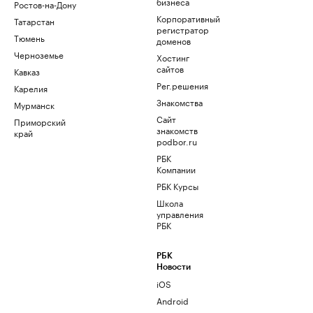
бизнеса
Ростов-на-Дону
Корпоративный
Татарстан
регистратор
Тюмень
доменов
Черноземье
Хостинг
сайтов
Кавказ
Рег.решения
Карелия
Знакомства
Мурманск
Сайт
Приморский
знакомств
край
podbor.ru
РБК
Компании
РБК Курсы
Школа
управления
РБК
РБК
Новости
iOS
Android