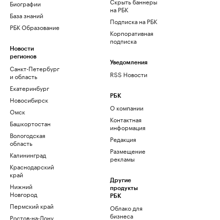
Скрыть баннеры
Биографии
на РБК
База знаний
Подписка на РБК
РБК Образование
Корпоративная
подписка
Новости
регионов
Уведомления
Санкт-Петербург
RSS Новости
и область
Екатеринбург
РБК
Новосибирск
О компании
Омск
Контактная
Башкортостан
информация
Вологодская
Редакция
область
Размещение
Калининград
рекламы
Краснодарский
край
Другие
Нижний
продукты
Новгород
РБК
Пермский край
Облако для
бизнеса
Ростов-на-Дону