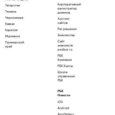
Корпоративный
Татарстан
регистратор
Тюмень
доменов
Черноземье
Хостинг
сайтов
Кавказ
Рег.решения
Карелия
Знакомства
Мурманск
Сайт
Приморский
знакомств
край
podbor.ru
РБК
Компании
РБК Курсы
Школа
управления
РБК
РБК
Новости
iOS
Android
AppGallery