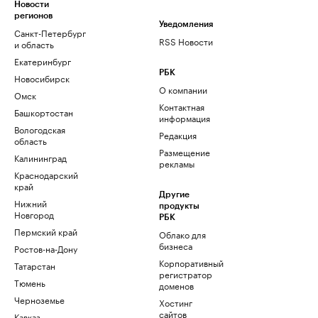
Новости
регионов
Уведомления
Санкт-Петербург
RSS Новости
и область
Екатеринбург
РБК
Новосибирск
О компании
Омск
Контактная
Башкортостан
информация
Вологодская
Редакция
область
Размещение
Калининград
рекламы
Краснодарский
край
Другие
Нижний
продукты
Новгород
РБК
Пермский край
Облако для
бизнеса
Ростов-на-Дону
Корпоративный
Татарстан
регистратор
Тюмень
доменов
Черноземье
Хостинг
сайтов
Кавказ