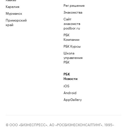
Рег.решения
Карелия
Знакомства
Мурманск
Сайт
Приморский
знакомств
край
podbor.ru
РБК
Компании
РБК Курсы
Школа
управления
РБК
РБК
Новости
iOS
Android
AppGallery
© ООО «БИЗНЕСПРЕСС», АО «РОСБИЗНЕСКОНСАЛТИНГ», 1995–