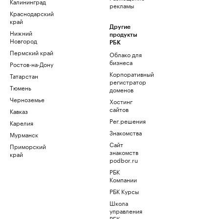
Калининград
рекламы
Краснодарский
край
Другие
Нижний
продукты
Новгород
РБК
Пермский край
Облако для
бизнеса
Ростов-на-Дону
Корпоративный
Татарстан
регистратор
Тюмень
доменов
Черноземье
Хостинг
сайтов
Кавказ
Рег.решения
Карелия
Знакомства
Мурманск
Сайт
Приморский
знакомств
край
podbor.ru
РБК
Компании
РБК Курсы
Школа
управления
РБК