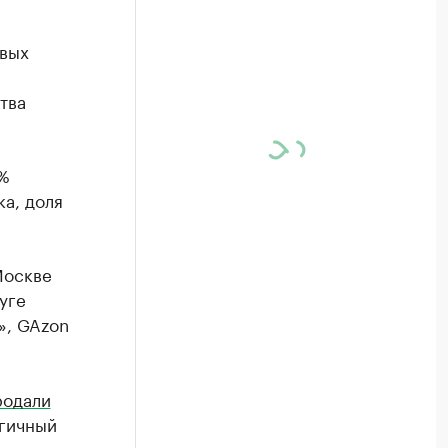
овых
тва
5%
ка, доля
Москве
уге
», GAzon
родали
огичный