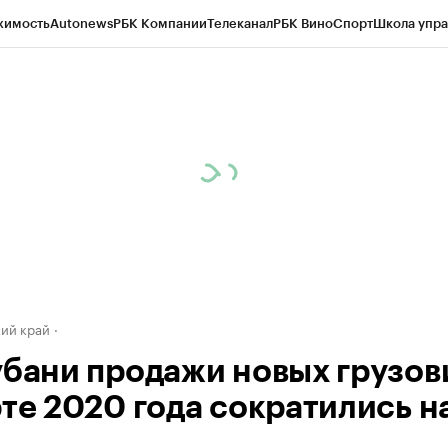
жимость
Autonews
РБК Компании
Телеканал
РБК Вино
Спорт
Школа упра
д
Стиль
Крипто
РБК Бизнес-среда
Дискуссионный клуб
Исследования
К
а контрагентов
Политика
Экономика
Бизнес
Технологии и медиа
Фина
ий край
убани продажи новых грузов
рте 2020 года сократились н