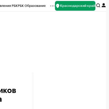
Краснодарский край
вления РБК
РБК Образование
редитные рейтинги
Франшизы
нсы
Рынок наличной валюты
иков
а