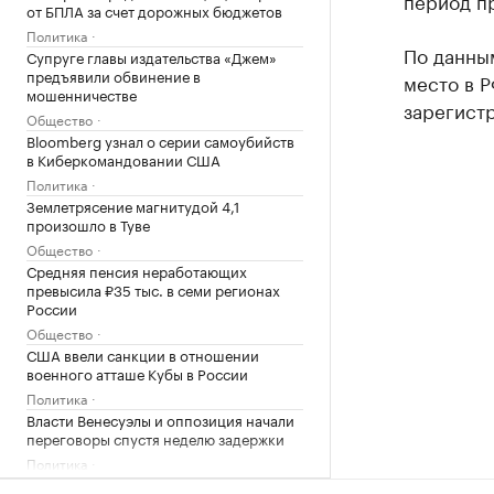
период п
от БПЛА за счет дорожных бюджетов
Политика
По данны
Супруге главы издательства «Джем»
предъявили обвинение в
место в Р
мошенничестве
зарегистр
Общество
Bloomberg узнал о серии самоубийств
в Киберкомандовании США
Политика
Землетрясение магнитудой 4,1
произошло в Туве
Общество
Средняя пенсия неработающих
превысила ₽35 тыс. в семи регионах
России
Общество
США ввели санкции в отношении
военного атташе Кубы в России
Политика
Власти Венесуэлы и оппозиция начали
переговоры спустя неделю задержки
Политика
Прощание с олимпийским чемпионом