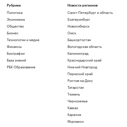
Иваном Едешко пройдет 7 августа в
Рубрики
Новости регионов
Москве
Политика
Санкт-Петербург и область
Общество
Экономика
Екатеринбург
В США в аэропорту задержали
мужчину, угрожавшего взорвать бомбу
Общество
Новосибирск
на рейсе
Бизнес
Омск
Общество
Технологии и медиа
Башкортостан
Во Внуково предупредили о задержках
рейсов из-за грозы
Финансы
Вологодская область
Общество
Биографии
Калининград
В Саудовской Аравии сообщили об 11
База знаний
Краснодарский край
пострадавших при атаках хуситов
РБК Образование
Нижний Новгород
Политика
Пермский край
В Турции заявили, что Европа
потребовала подтверждать
Ростов-на-Дону
происхождение газа
Татарстан
Политика
Тюмень
Черноземье
Загрузить еще
Кавказ
Карелия
Мурманск