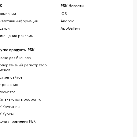
К
РБК Новости
компании
iOS
нтактная информация
Android
дакция
AppGallery
змещение рекламы
угие продукты РБК
лако для бизнеса
рпоративный регистратор
менов
стинг сайтов
г.решения
акомства
йт знакомств podbor.ru
К Компании
К Курсы
ола управления РБК