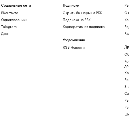
Социальные сети
Подписки
РБ
ВКонтакте
Скрыть баннеры на РБК
О 
Одноклассники
Подписка на РБК
Ко
Telegram
Корпоративная подписка
Ре
Дзен
Ра
Уведомления
RSS Новости
Др
Об
Ко
до
Хо
Ре
Зн
Са
РБ
РБ
Шк