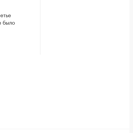
етье
е было