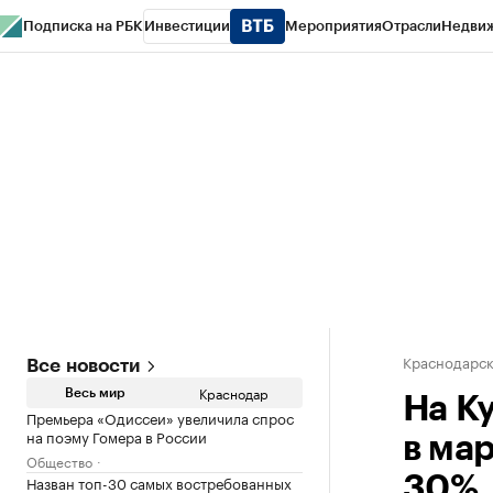
Подписка на РБК
Инвестиции
Мероприятия
Отрасли
Недви
РБК Курсы
РБК Life
Тренды
Визионеры
Национальные проекты
Горо
Газета
Спецпроекты СПб
Конференции СПб
Спецпроекты
Проверк
Краснодарск
Все новости
Краснодар
Весь мир
На К
Премьера «Одиссеи» увеличила спрос
на поэму Гомера в России
в ма
Общество
Назван топ-30 самых востребованных
30%