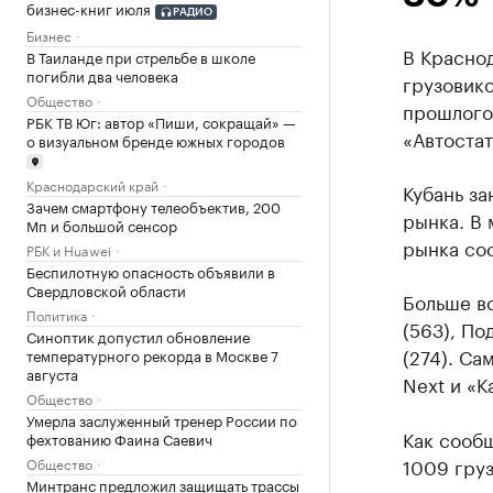
бизнес-книг июля
РАДИО
Бизнес
В Краснод
В Таиланде при стрельбе в школе
погибли два человека
грузовико
Общество
прошлого 
РБК ТВ Юг: автор «Пиши, сокращай» —
«Автостат
о визуальном бренде южных городов
Краснодарский край
Кубань за
Зачем смартфону телеобъектив, 200
рынка. В 
Мп и большой сенсор
рынка сос
РБК и Huawei
Беспилотную опасность объявили в
Свердловской области
Больше в
Политика
(563), По
Синоптик допустил обновление
(274). С
температурного рекорда в Москве 7
августа
Next и «К
Общество
Умерла заслуженный тренер России по
Как сообщ
фехтованию Фаина Саевич
1009 груз
Общество
Минтранс предложил защищать трассы