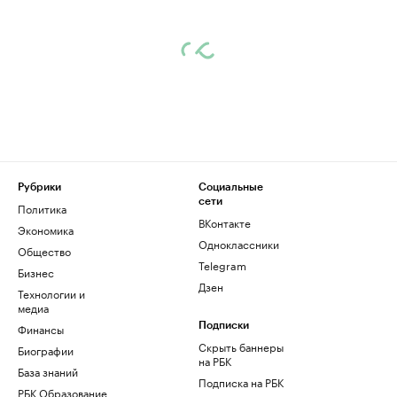
Рубрики
Социальные
сети
Политика
ВКонтакте
Экономика
Одноклассники
Общество
Telegram
Бизнес
Дзен
Технологии и
медиа
Финансы
Подписки
Скрыть баннеры
Биографии
на РБК
База знаний
Подписка на РБК
РБК Образование