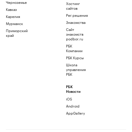
Черноземье
Хостинг
сайтов
Кавказ
Рег.решения
Карелия
Знакомства
Мурманск
Сайт
Приморский
знакомств
край
podbor.ru
РБК
Компании
РБК Курсы
Школа
управления
РБК
РБК
Новости
iOS
Android
AppGallery