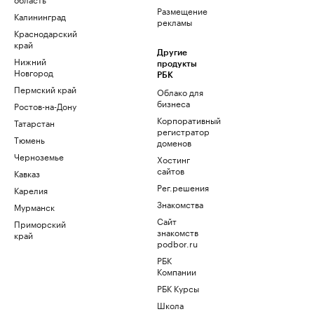
Размещение
Калининград
рекламы
Краснодарский
край
Другие
Нижний
продукты
Новгород
РБК
Пермский край
Облако для
бизнеса
Ростов-на-Дону
Корпоративный
Татарстан
регистратор
Тюмень
доменов
Черноземье
Хостинг
сайтов
Кавказ
Рег.решения
Карелия
Знакомства
Мурманск
Сайт
Приморский
знакомств
край
podbor.ru
РБК
Компании
РБК Курсы
Школа