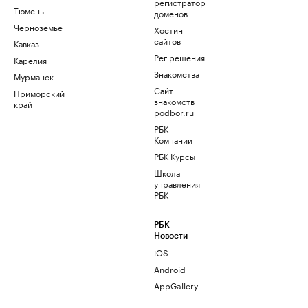
регистратор
Тюмень
доменов
Черноземье
Хостинг
сайтов
Кавказ
Рег.решения
Карелия
Знакомства
Мурманск
Сайт
Приморский
знакомств
край
podbor.ru
РБК
Компании
РБК Курсы
Школа
управления
РБК
РБК
Новости
iOS
Android
AppGallery