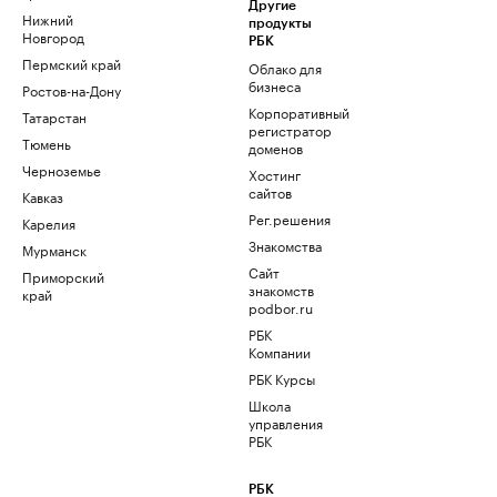
Другие
Нижний
продукты
Новгород
РБК
Пермский край
Облако для
бизнеса
Ростов-на-Дону
Корпоративный
Татарстан
регистратор
Тюмень
доменов
Черноземье
Хостинг
сайтов
Кавказ
Рег.решения
Карелия
Знакомства
Мурманск
Сайт
Приморский
знакомств
край
podbor.ru
РБК
Компании
РБК Курсы
Школа
управления
РБК
РБК