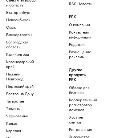
RSS Новости
и область
Екатеринбург
РБК
Новосибирск
О компании
Омск
Контактная
Башкортостан
информация
Вологодская
Редакция
область
Размещение
Калининград
рекламы
Краснодарский
край
Другие
Нижний
продукты
Новгород
РБК
Пермский край
Облако для
бизнеса
Ростов-на-Дону
Корпоративный
Татарстан
регистратор
Тюмень
доменов
Черноземье
Хостинг
сайтов
Кавказ
Рег.решения
Карелия
Знакомства
Мурманск