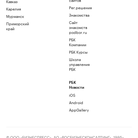
Кавказ
Рег.решения
Карелия
Знакомства
Мурманск
Сайт
Приморский
знакомств
край
podbor.ru
РБК
Компании
РБК Курсы
Школа
управления
РБК
РБК
Новости
iOS
Android
AppGallery
© ООО «БИЗНЕСПРЕСС», АО «РОСБИЗНЕСКОНСАЛТИНГ», 1995–