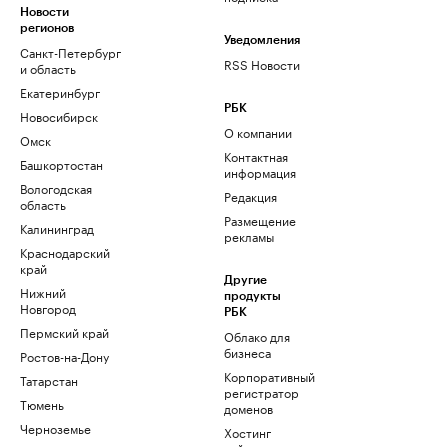
Новости
регионов
Уведомления
Санкт-Петербург
RSS Новости
и область
Екатеринбург
РБК
Новосибирск
О компании
Омск
Контактная
Башкортостан
информация
Вологодская
Редакция
область
Размещение
Калининград
рекламы
Краснодарский
край
Другие
Нижний
продукты
Новгород
РБК
Пермский край
Облако для
бизнеса
Ростов-на-Дону
Корпоративный
Татарстан
регистратор
Тюмень
доменов
Черноземье
Хостинг
сайтов