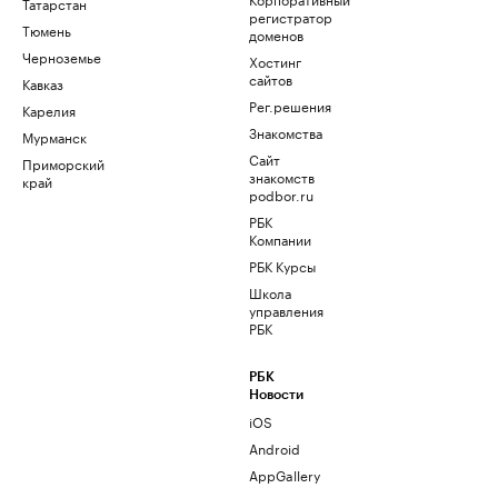
Татарстан
регистратор
Тюмень
доменов
Черноземье
Хостинг
сайтов
Кавказ
Рег.решения
Карелия
Знакомства
Мурманск
Сайт
Приморский
знакомств
край
podbor.ru
РБК
Компании
РБК Курсы
Школа
управления
РБК
РБК
Новости
iOS
Android
AppGallery