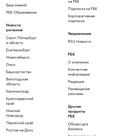
на РБК
База знаний
Подписка на РБК
РБК Образование
Корпоративная
подписка
Новости
регионов
Уведомления
Санкт-Петербург
RSS Новости
и область
Екатеринбург
РБК
Новосибирск
О компании
Омск
Контактная
Башкортостан
информация
Вологодская
Редакция
область
Размещение
Калининград
рекламы
Краснодарский
край
Другие
Нижний
продукты
Новгород
РБК
Пермский край
Облако для
бизнеса
Ростов-на-Дону
Корпоративный