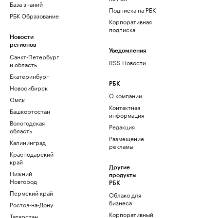
База знаний
Подписка на РБК
РБК Образование
Корпоративная
подписка
Новости
регионов
Уведомления
Санкт-Петербург
RSS Новости
и область
Екатеринбург
РБК
Новосибирск
О компании
Омск
Контактная
Башкортостан
информация
Вологодская
Редакция
область
Размещение
Калининград
рекламы
Краснодарский
край
Другие
Нижний
продукты
Новгород
РБК
Пермский край
Облако для
бизнеса
Ростов-на-Дону
Корпоративный
Татарстан