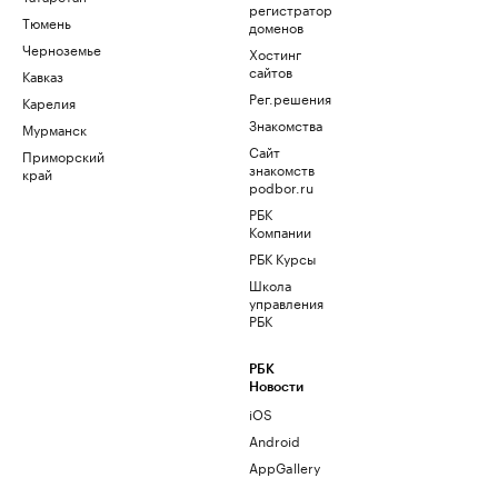
регистратор
Тюмень
доменов
Черноземье
Хостинг
сайтов
Кавказ
Рег.решения
Карелия
Знакомства
Мурманск
Сайт
Приморский
знакомств
край
podbor.ru
РБК
Компании
РБК Курсы
Школа
управления
РБК
РБК
Новости
iOS
Android
AppGallery