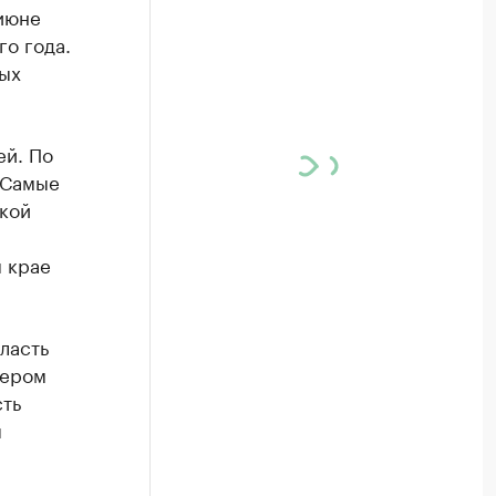
июне
го года.
ых
ей. По
 Самые
ской
м крае
ласть
мером
сть
я