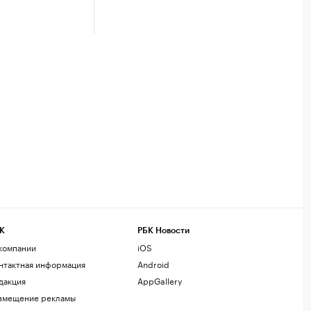
К
РБК Новости
компании
iOS
нтактная информация
Android
дакция
AppGallery
змещение рекламы