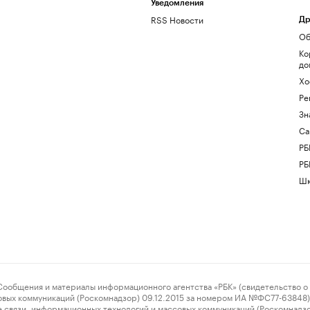
Уведомления
RSS Новости
Др
Об
Ко
до
Хо
Ре
Зн
Са
РБ
РБ
Шк
ения и материалы информационного агентства «РБК» (свидетельство о 
овых коммуникаций (Роскомнадзор) 09.12.2015 за номером ИА №ФС77-63848) 
 связи, информационных технологий и массовых коммуникаций (Роскомнадз