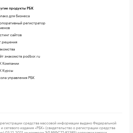
угие продукты РБК
лако для бизнеса
рпоративный регистратор
менов
стинг сайтов
г.решения
акомства
йт знакомств podbor.ru
К Компании
К Курсы
ола управления РБК
регистрации средства массовой информации выдано Федеральной
и сетевого издания «РБК» (свидетельство о регистрации средства
ор) 03.12.2021 за номером ЭЛ №ФС77-82385) сопровождаются