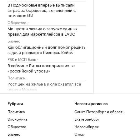
В Подмосковье впервые выписали
штраф за борщевик, выявленный с
помощью ИИ
Общество
Мишустин заявил о запуске единых
правил для маркетплейсов в ЕАЭС
Бизнес
Как облигационный долг помог решить
задачи реального бизнеса. Кейсы
РБК и МСП Банк
В кабмине Литвы поспорили из-за
«российской угрозы»
Политика
Рост цен на жилье в июле охватил все
округа Москвы
Недвижимость
Рубрики
Новости регионов
Загрузить еще
Политика
Санкт-Петербург и область
Экономика
Екатеринбург
Общество
Новосибирск
Бизнес
Омск