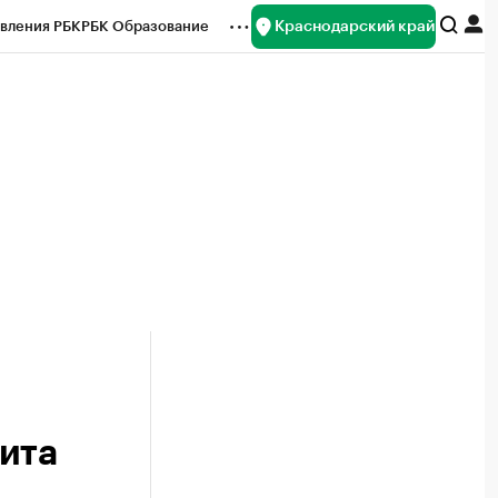
Краснодарский край
вления РБК
РБК Образование
редитные рейтинги
Франшизы
нсы
Рынок наличной валюты
ита