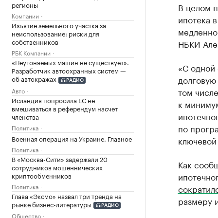
регионы
В целом п
Компании
ипотека в
Изъятие земельного участка за
медленно
неиспользование: риски для
собственников
НБКИ Але
РБК Компании
«Неугоняемых машин не существует».
«С одной
Разработчик автоохранных систем —
долговую 
об автокражах
РАДИО
том числе
Авто
Исландия попросила ЕС не
к миниму
вмешиваться в референдум насчет
ипотечног
членства
по програ
Политика
Военная операция на Украине. Главное
ключевой 
Политика
В «Москва-Сити» задержали 20
Как сооб
сотрудников мошеннических
ипотечног
криптообменников
Политика
сократил
Глава «Эксмо» назвал три тренда на
размеру и
рынке бизнес-литературы
РАДИО
Общество