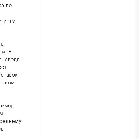
ка по
етингу
ть
ти. В
а, сводя
ост
 ставок
щением
азмер
ом
среднему
и.