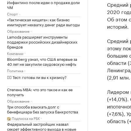
Инфантино после идеи о продаже доли
Средний 
ЧМ
2020 года
Спорт
Об этом 
«Тактическая нищета»: как бизнес
имитирует нехватку денег ради выгоды
историй.
Образование
Lamoda расширяет инструменты
Средний р
поддержки российских дизайнерских
брендов
этому пок
Компании
большие с
Bloomberg узнал, что США впервые за
области (
40 лет не закупили саудовскую нефть
Ленинград
Политика
(2,91 млн.
✍🏻 Тест: готовы ли вы к кризису?
Степень MBA: что это такое и как ее
Лидером п
получить
(+14,0%)
Образование
ипотечног
Три способа взыскать долг с
бенефициара без запуска банкротства
(+7,6%), 
Подписка на РБК
область (
Федеральный застройщик назвал
секрет эффективного выхода в новые