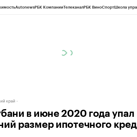
жимость
Autonews
РБК Компании
Телеканал
РБК Вино
Спорт
Школа упра
д
Стиль
Крипто
РБК Бизнес-среда
Дискуссионный клуб
Исследования
К
а контрагентов
Политика
Экономика
Бизнес
Технологии и медиа
Фина
ий край
убани в июне 2020 года упал
ний размер ипотечного кред