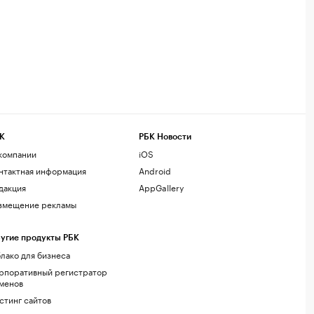
К
РБК Новости
компании
iOS
нтактная информация
Android
дакция
AppGallery
змещение рекламы
угие продукты РБК
лако для бизнеса
рпоративный регистратор
менов
стинг сайтов