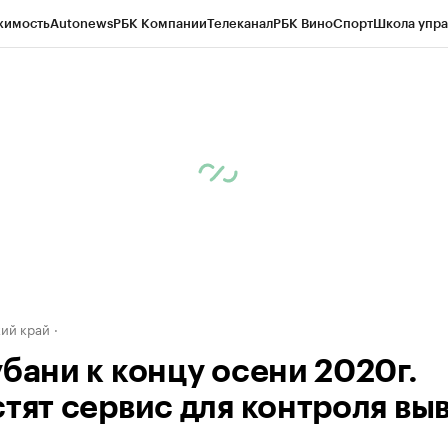
жимость
Autonews
РБК Компании
Телеканал
РБК Вино
Спорт
Школа упра
д
Стиль
Крипто
РБК Бизнес-среда
Дискуссионный клуб
Исследования
К
а контрагентов
Политика
Экономика
Бизнес
Технологии и медиа
Фина
ий край
убани к концу осени 2020г.
стят сервис для контроля вы