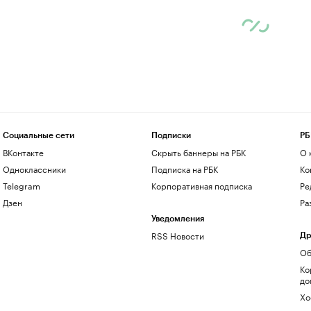
Социальные сети
Подписки
РБ
ВКонтакте
Скрыть баннеры на РБК
О 
Одноклассники
Подписка на РБК
Ко
Telegram
Корпоративная подписка
Ре
Дзен
Ра
Уведомления
RSS Новости
Др
Об
Ко
до
Хо