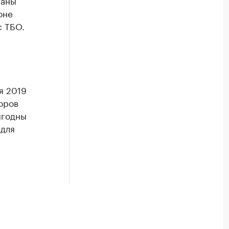
ганы
оне
с ТБО.
я 2019
оров
ыгодны
 для