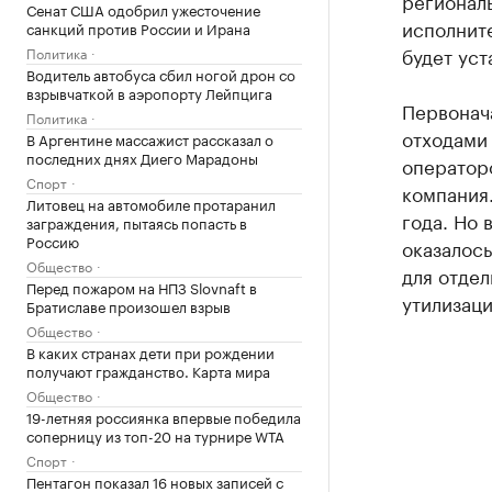
регионал
Сенат США одобрил ужесточение
исполните
санкций против России и Ирана
будет уст
Политика
Водитель автобуса сбил ногой дрон со
взрывчаткой в аэропорту Лейпцига
Первонач
Политика
отходам
В Аргентине массажист рассказал о
последних днях Диего Марадоны
операторо
Спорт
компания.
Литовец на автомобиле протаранил
года. Но 
заграждения, пытаясь попасть в
Россию
оказалось
Общество
для отдел
Перед пожаром на НПЗ Slovnaft в
утилизаци
Братиславе произошел взрыв
Общество
В каких странах дети при рождении
получают гражданство. Карта мира
Общество
19-летняя россиянка впервые победила
соперницу из топ-20 на турнире WTA
Спорт
Пентагон показал 16 новых записей с