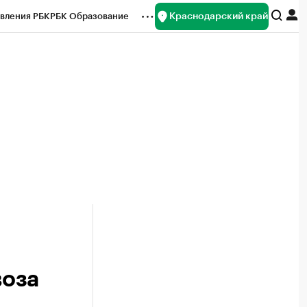
Краснодарский край
вления РБК
РБК Образование
редитные рейтинги
Франшизы
нсы
Рынок наличной валюты
воза