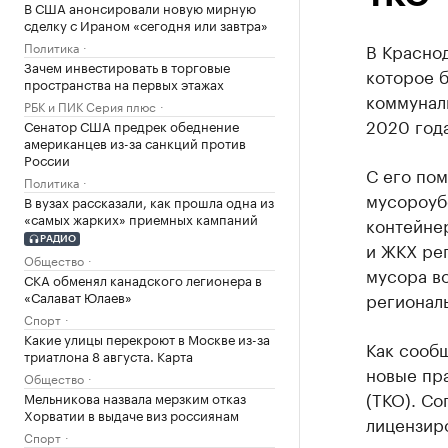
В США анонсировали новую мирную
сделку с Ираном «сегодня или завтра»
Политика
В Красно
Зачем инвестировать в торговые
которое б
пространства на первых этажах
коммуналь
РБК и ПИК Серия плюс
2020 год
Сенатор США предрек обеднение
американцев из-за санкций против
России
С его по
Политика
мусороуб
В вузах рассказали, как прошла одна из
«самых жарких» приемных кампаний
контейне
РАДИО
и ЖКХ рег
Общество
мусора во
СКА обменял канадского легионера в
«Салават Юлаев»
регионал
Спорт
Какие улицы перекроют в Москве из-за
Как сообщ
триатлона 8 августа. Карта
новые пр
Общество
(ТКО). Со
Мельникова назвала мерзким отказ
Хорватии в выдаче виз россиянам
лицензиро
Спорт