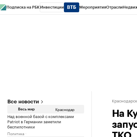
Подписка на РБК
Инвестиции
Мероприятия
Отрасли
Недви
РБК Курсы
РБК Life
Тренды
Визионеры
Национальные проекты
Горо
Газета
Спецпроекты СПб
Конференции СПб
Спецпроекты
Проверк
Краснодарск
Все новости
Краснодар
Весь мир
На К
Над военной базой с комплексами
Patriot в Германии заметили
запу
беспилотники
Политика
ТКО