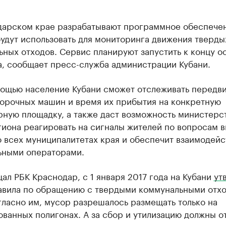
дарском крае разрабатывают программное обеспече
удут использовать для мониторинга движения тверды
ных отходов. Сервис планируют запустить к концу о
а, сообщает пресс-служба администрации Кубани.
мощью население Кубани сможет отслеживать передв
орочных машин и время их прибытия на конкретную
рную площадку, а также даст возможность министерс
иона реагировать на сигналы жителей по вопросам в
 всех муниципалитетах края и обеспечит взаимодейс
ьными операторами.
ал РБК Краснодар, с 1 января 2017 года на Кубани
ут
авила по обращению с твердыми коммунальными отх
гласно им, мусор разрешалось размещать только на
ванных полигонах. А за сбор и утилизацию должны о