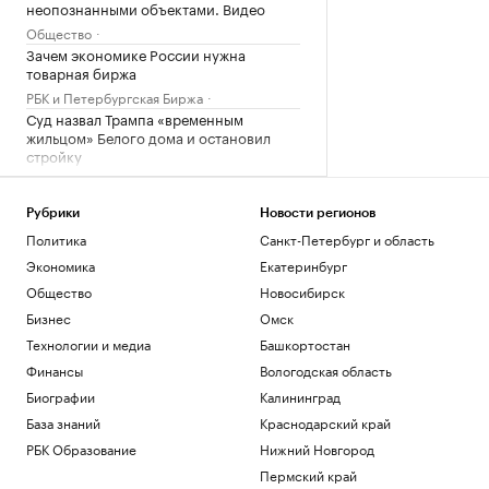
неопознанными объектами. Видео
Общество
Зачем экономике России нужна
товарная биржа
РБК и Петербургская Биржа
Суд назвал Трампа «временным
жильцом» Белого дома и остановил
стройку
Политика
Зеленский впервые за время
Рубрики
Новости регионов
президентства прибыл в Сербию
Политика
Санкт-Петербург и область
Политика
Как перейти «порог недоверия»:
Экономика
Екатеринбург
Слащева и Wylsacom — о новых
Общество
Новосибирск
технологиях
РАДИО
Бизнес
Омск
Технологии и медиа
Технологии и медиа
Башкортостан
Загрузить еще
Финансы
Вологодская область
Биографии
Калининград
База знаний
Краснодарский край
РБК Образование
Нижний Новгород
Пермский край