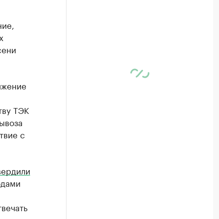
ние,
х
сени
ижение
тву ТЭК
ывоза
твие с
вердили
одами
твечать