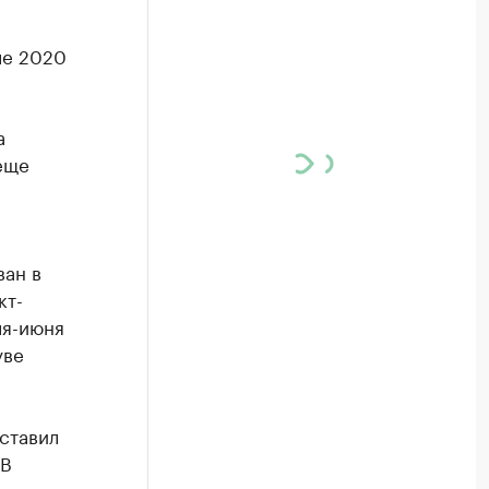
ле 2020
а
 еще
ан в
кт-
ля-июня
уве
ставил
 В