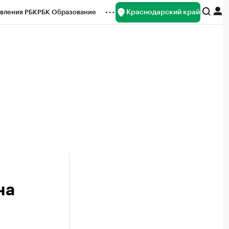
Краснодарский край
вления РБК
РБК Образование
редитные рейтинги
Франшизы
нсы
Рынок наличной валюты
на