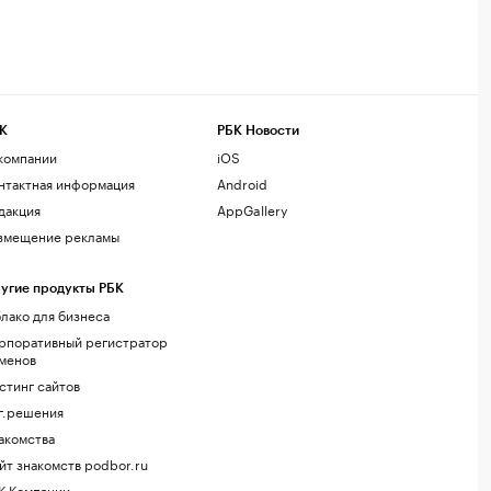
К
РБК Новости
компании
iOS
нтактная информация
Android
дакция
AppGallery
змещение рекламы
угие продукты РБК
лако для бизнеса
рпоративный регистратор
менов
стинг сайтов
г.решения
акомства
йт знакомств podbor.ru
К Компании