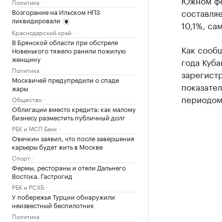
Южном фе
Политика
составляе
Возгорание на Ильском НПЗ
ликвидировали
10,1%, са
Краснодарский край
В Брянской области при обстреле
Как сообщ
Новенького тяжело ранили пожилую
женщину
года Куба
Политика
зарегистр
Москвичей предупредили о спаде
показател
жары
периодом 
Общество
Облигации вместо кредита: как малому
бизнесу разместить публичный долг
РБК и МСП Банк
Овечкин заявил, что после завершения
карьеры будет жить в Москве
Спорт
Фермы, рестораны и отели Дальнего
Востока. Гастрогид
РБК и РСХБ
У побережья Турции обнаружили
неизвестный беспилотник
Политика