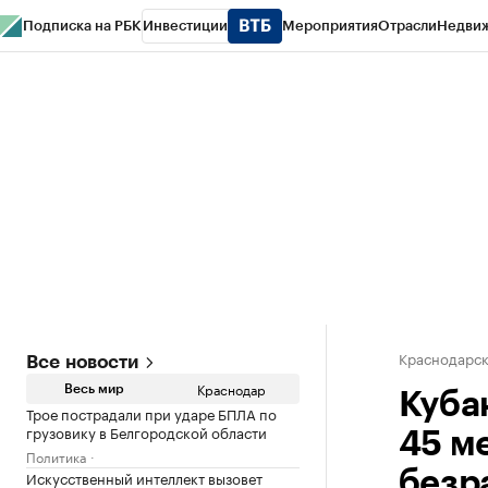
Подписка на РБК
Инвестиции
Мероприятия
Отрасли
Недви
РБК Курсы
РБК Life
Тренды
Визионеры
Национальные проекты
Горо
Газета
Спецпроекты СПб
Конференции СПб
Спецпроекты
Проверк
Краснодарск
Все новости
Краснодар
Весь мир
Кубан
Трое пострадали при ударе БПЛА по
грузовику в Белгородской области
45 м
Политика
Искусственный интеллект вызовет
безр