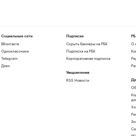
Социальные сети
Подписки
РБ
ВКонтакте
Скрыть баннеры на РБК
О 
Одноклассники
Подписка на РБК
Ко
Telegram
Корпоративная подписка
Ре
Дзен
Ра
Уведомления
RSS Новости
Др
Об
Ко
до
Хо
Ре
Зн
Са
РБ