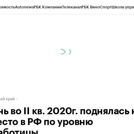
жимость
Autonews
РБК Компании
Телеканал
РБК Вино
Спорт
Школа упра
д
Стиль
Крипто
РБК Бизнес-среда
Дискуссионный клуб
Исследования
К
а контрагентов
Политика
Экономика
Бизнес
Технологии и медиа
Фина
ий край
ь во II кв. 2020г. поднялась 
есто в РФ по уровню
аботицы