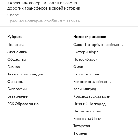
«Арсенал» совершил один из самых
дорогих трансферов в своей истории
Спорт
Премьер Болгарии сообщил о взрыве
беспилотника рядом с газопроводом
Политика
Рубрики
Новости регионов
Развожаев сообщил подробности двух
атак ВСУ на Севастополь
Политика
Санкт-Петербург и область
Политика
Экономика
Екатеринбург
Во Внуково ввели прием и отправку
Общество
Новосибирск
рейсов по согласованию
Бизнес
Омск
Общество
Технологии и медиа
Башкортостан
В ЕС предложили передать
замороженные активы России новой
Финансы
Вологодская область
структуре
Биографии
Калининград
Политика
База знаний
Краснодарский край
РБК Образование
Нижний Новгород
Загрузить еще
Пермский край
Ростов-на-Дону
Татарстан
Тюмень