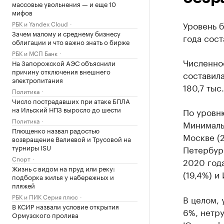
массовые увольнения — и еще 10
мифов
РБК и Yandex Cloud
Уровень 
Зачем малому и среднему бизнесу
года сост
облигации и что важно знать о бирже
РБК и МСП Банк
Численно
На Запорожской АЭС объяснили
причину отключения внешнего
составила
электропитания
180,7 тыс
Политика
Число пострадавших при атаке БПЛА
на Ильский НПЗ выросло до шести
По уровню
Политика
Минималь
Плющенко назвал радостью
Москве (2
возвращение Валиевой и Трусовой на
турниры ISU
Петербург
Спорт
2020 года
Жизнь с видом на пруд или реку:
(19,4%) и
подборка жилья у набережных и
пляжей
РБК и ПИК Серия плюс
В целом, 
В КСИР назвали условие открытия
6%, нетру
Ормузского пролива