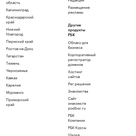
область
Размещение
Калининград
рекламы
Краснодарский
край
Другие
Нижний
продукты
Новгород
РБК
Пермский край
Облако для
бизнеса
Ростов-на-Дону
Корпоративный
Татарстан
регистратор
Тюмень
доменов
Черноземье
Хостинг
сайтов
Кавказ
Рег.решения
Карелия
Знакомства
Мурманск
Сайт
Приморский
знакомств
край
podbor.ru
РБК
Компании
РБК Курсы
Школа