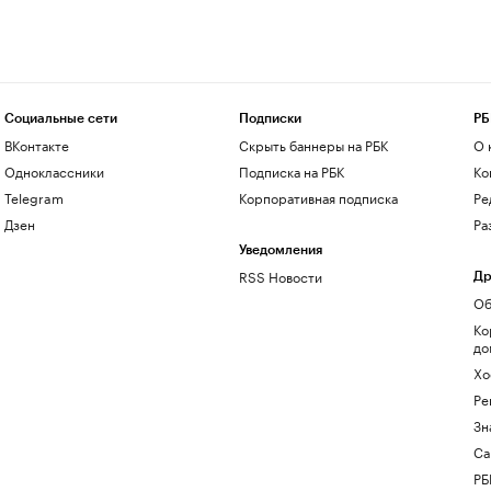
Социальные сети
Подписки
РБ
ВКонтакте
Скрыть баннеры на РБК
О 
Одноклассники
Подписка на РБК
Ко
Telegram
Корпоративная подписка
Ре
Дзен
Ра
Уведомления
RSS Новости
Др
Об
Ко
до
Хо
Ре
Зн
Са
РБ