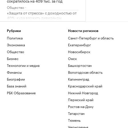
сократилось на 409 тыс. за год
Общество
«Защита от стресса» с доходностью от
40%: куда вложить дивиденды
Подписка на РБК
Число патентов для иностранцев на
Рубрики
Новости регионов
Кубани сократилось в 5 раз в 2026 г.
Политика
Санкт-Петербург и область
Краснодарский край
Экономика
Екатеринбург
Соглашение о партнерстве ЕАЭС и ОАЭ
Общество
Новосибирск
вступит в силу 6 октября
Политика
Бизнес
Омск
Как Ходынка стала новым центром
Технологии и медиа
Башкортостан
притяжения
Финансы
Вологодская область
РБК и Stone
Биографии
Калининград
Reuters узнал о просьбе США
освободить осужденного в России
База знаний
Краснодарский край
морпеха
РБК Образование
Нижний Новгород
Политика
Пермский край
Ростов-на-Дону
Загрузить еще
Татарстан
Тюмень
Черноземье