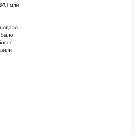
7,1 млн
снодаре
 было
олее
ршили