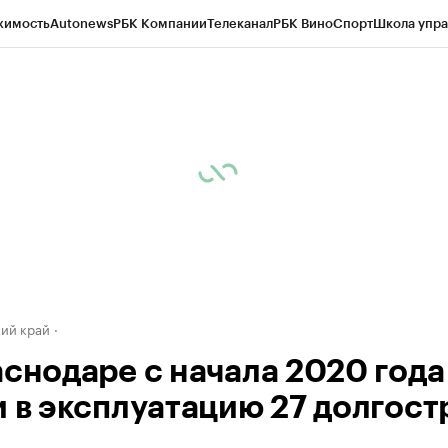
жимость
Autonews
РБК Компании
Телеканал
РБК Вино
Спорт
Школа упра
д
Стиль
Крипто
РБК Бизнес-среда
Дискуссионный клуб
Исследования
К
а контрагентов
Политика
Экономика
Бизнес
Технологии и медиа
Фина
ий край
аснодаре с начала 2020 года
и в эксплуатацию 27 долгост