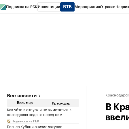
Подписка на РБК
Инвестиции
Мероприятия
Отрасли
Недви
РБК Курсы
РБК Life
Тренды
Визионеры
Национальные проекты
Горо
Газета
Спецпроекты СПб
Конференции СПб
Спецпроекты
Проверк
Краснодарск
Все новости
Краснодар
Весь мир
В Кр
Как уйти в отпуск и не вымотаться в
последнюю неделю перед ним
ввел
Подписка на РБК
Бизнес Кубани снизил закупки