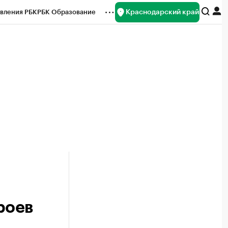
Краснодарский край
вления РБК
РБК Образование
редитные рейтинги
Франшизы
нсы
Рынок наличной валюты
роев