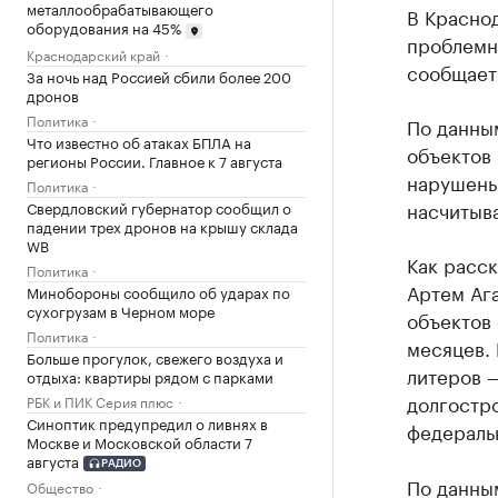
металлообрабатывающего
В Краснод
оборудования на 45%
проблемн
Краснодарский край
сообщает
За ночь над Россией сбили более 200
дронов
Политика
По данны
Что известно об атаках БПЛА на
объектов 
регионы России. Главное к 7 августа
нарушены
Политика
насчитыва
Свердловский губернатор сообщил о
падении трех дронов на крышу склада
WB
Как расс
Политика
Артем Ага
Минобороны сообщило об ударах по
сухогрузам в Черном море
объектов
Политика
месяцев. 
Больше прогулок, свежего воздуха и
литеров —
отдыха: квартиры рядом с парками
долгостр
РБК и ПИК Серия плюс
Синоптик предупредил о ливнях в
федераль
Москве и Московской области 7
августа
РАДИО
По данным
Общество