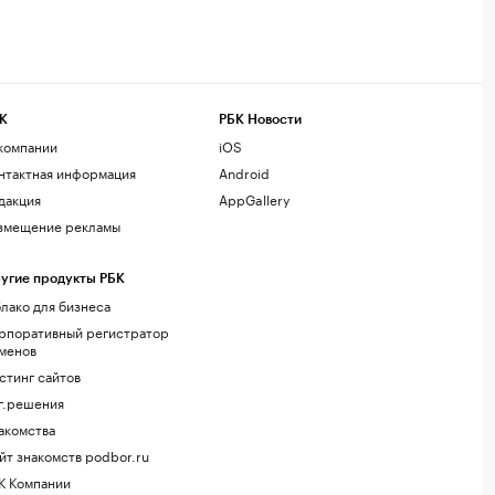
К
РБК Новости
компании
iOS
нтактная информация
Android
дакция
AppGallery
змещение рекламы
угие продукты РБК
лако для бизнеса
рпоративный регистратор
менов
стинг сайтов
г.решения
акомства
йт знакомств podbor.ru
К Компании