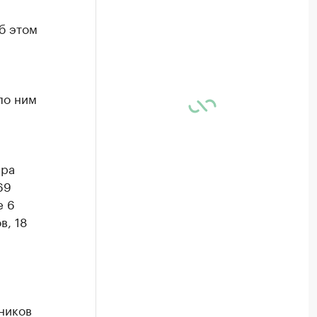
б этом
по ним
ара
69
е 6
в, 18
ников