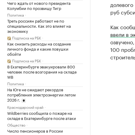
Чего ждать от нового президента
долевого 
Колумбии по прозвищу Тигр
руб субси
Политика
Треть россиян работают не по
Как сообщ
специальности. Как это влияет на
экономику
ввели в э
Подписка на РБК
озвучено,
Как снизить расходы на создание
100 проб
личного фонда и какие ловушки
обойти
строител
Подписка на РБК
В Екатеринбурге эвакуировали 800
человек после возгорания на складе
WB
Политика
На Юге не ожидают рекордов
потребления электроэнергии летом
2026 г.
Краснодарский край
Wildberries сообщила о пожаре на
складе в Екатеринбурге после атаки
Общество
Число пенсионеров в России