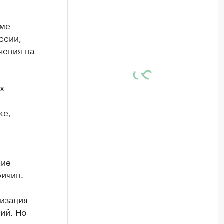
име
ссии,
чения на
х
ке,
чие
ричин.
мизация
ий. Но