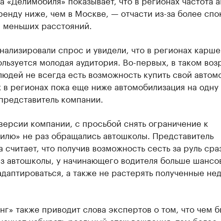
а «Делимобиля» показывает, что в регионах частота 
ренду ниже, чем в Москве, — отчасти из-за более сп
и меньших расстояний.
нализировали спрос и увидели, что в регионах карш
льзуется молодая аудитория. Во-первых, в таком воз
юдей не всегда есть возможность купить свой автом
 в регионах пока еще ниже автомобилизация на одну
представитель компании.
версии компании, с просьбой снять ограничение к
илю» не раз обращались автошколы. Представитель
 считает, что получив возможность сесть за руль сра
из автошколы, у начинающего водителя больше шансо
даптироваться, а также не растерять полученные не
г» также приводит слова экспертов о том, что чем 
начнет набирать реальный стаж вождения, тем более