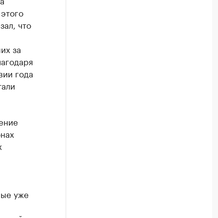
а
 этого
зал, что
их за
лагодаря
вии года
тали
ение
онах
х
рые уже