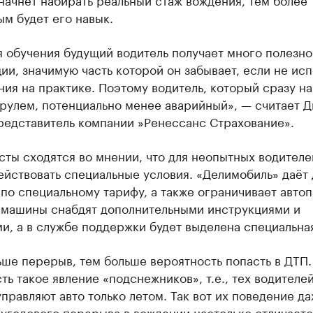
м будет его навык.
 обучения будущий водитель получает много полезно
и, значимую часть которой он забывает, если не исп
ния на практике. Поэтому водитель, который сразу н
 рулем, потенциально менее аварийный», — считает 
редставитель компании »Ренессанс Страхование».
ты сходятся во мнении, что для неопытных водителе
йствовать специальные условия. «Делимобиль» даёт 
по специальному тарифу, а также ограничивает автоп
 машины снабдят дополнительными инструкциями и
и, а в службе поддержки будет выделена специальная
ше перерыв, тем больше вероятность попасть в ДТП.
ть такое явление «подснежников», т.е., тех водителей
правляют авто только летом. Так вот их поведение д
угодового перерыва в вождении настолько отличаетс