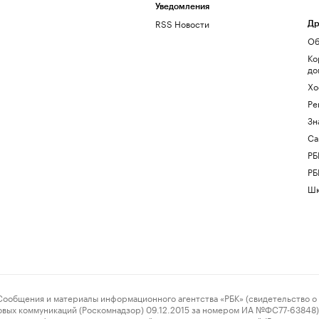
Уведомления
RSS Новости
Др
Об
Ко
до
Хо
Ре
Зн
Са
РБ
РБ
Шк
ения и материалы информационного агентства «РБК» (свидетельство о 
овых коммуникаций (Роскомнадзор) 09.12.2015 за номером ИА №ФС77-63848) 