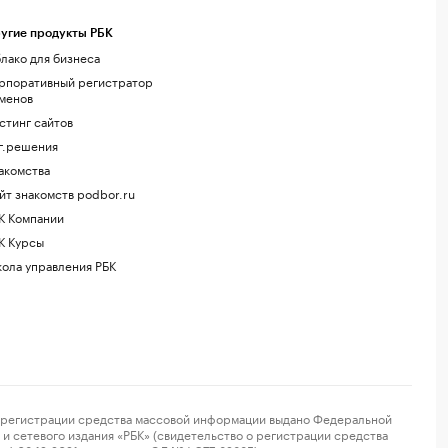
угие продукты РБК
лако для бизнеса
рпоративный регистратор
менов
стинг сайтов
г.решения
акомства
йт знакомств podbor.ru
К Компании
К Курсы
ола управления РБК
регистрации средства массовой информации выдано Федеральной
и сетевого издания «РБК» (свидетельство о регистрации средства