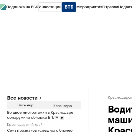
Подписка на РБК
Инвестиции
Мероприятия
Отрасли
Недви
РБК Курсы
РБК Life
Тренды
Визионеры
Национальные проекты
Горо
Газета
Спецпроекты СПб
Конференции СПб
Спецпроекты
Проверк
Краснодарск
Все новости
Краснодар
Весь мир
Води
Во двое многоэтажки в Краснодаре
обнаружили обломки БПЛА
маши
Краснодарский край
Крас
Семь признаков успешного бизнес-