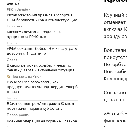
центра
РБК и Upside
Крупный 
Китай ужесточил правила экспорта в
США беспилотников и комплектующих
отменяет 
Политика
включая 
Клюшку Овечкина продали на
аренду ав
аукционе за ₽940 тыс.
Спорт
УЕФА сохранил бойкот ЧМ из-за утраты
Водители 
доверия к Инфантино
присутств
Спорт
Петербург
В каких регионах ослабили меры по
бензину. Карта и актуальная ситуация
Новосибир
Подписка на РБК
Краснода
В Wildberries рассказали, как
предпринимателям подтвердить ущерб
Согласн
от атак
Бизнес
ценза по 
В бизнес-центре «Адмирал» в Южном
порту залит первый куб бетона
«Это и бе
Пресс-релиз
финансовы
Военная операция на Украине. Главное
Политика