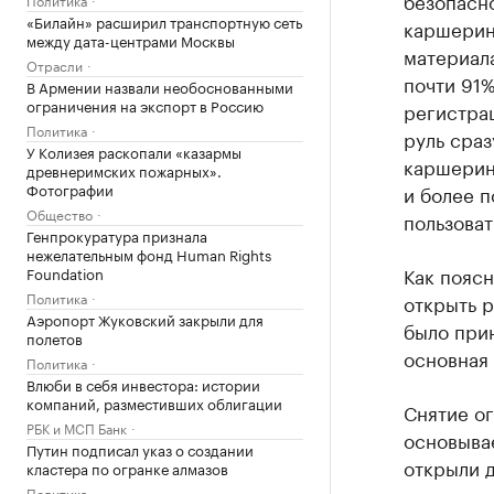
безопасно
«Билайн» расширил транспортную сеть
каршерин
между дата-центрами Москвы
материала
Отрасли
почти 91%
В Армении назвали необоснованными
ограничения на экспорт в Россию
регистрац
Политика
руль сраз
У Колизея раскопали «казармы
каршеринг
древнеримских пожарных».
Фотографии
и более п
Общество
пользоват
Генпрокуратура признала
нежелательным фонд Human Rights
Как пояс
Foundation
Политика
открыть р
Аэропорт Жуковский закрыли для
было прин
полетов
основная
Политика
Влюби в себя инвестора: истории
компаний, разместивших облигации
Снятие ог
РБК и МСП Банк
основывае
Путин подписал указ о создании
открыли д
кластера по огранке алмазов
Политика