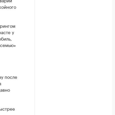
аварий
окойного
ерингом
расте у
обиль,
 семью»
зу после
в
давно
быстрее