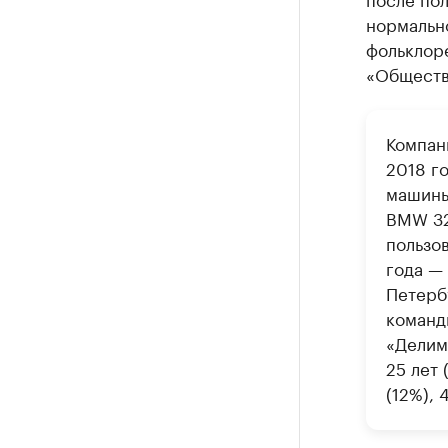
нормально
фольклор
«Обществ
Компан
2018 г
машины
BMW 32
пользо
года —
Петерб
команд
«Делим
25 лет 
(12%), 