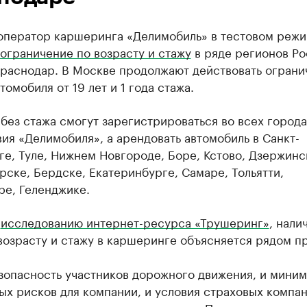
оператор каршеринга «Делимобиль» в тестовом реж
ограничение по возрасту и стажу
в ряде регионов Ро
Краснодар. В Москве продолжают действовать ограни
томобиля от 19 лет и 1 года стажа.
без стажа смогут зарегистрироваться во всех города
ия «Делимобиля», а арендовать автомобиль в Санкт-
е, Туле, Нижнем Новгороде, Боре, Кстово, Дзержинс
ске, Бердске, Екатеринбурге, Самаре, Тольятти,
ре, Геленджике.
о
исследованию интернет-ресурса «Трушеринг»
, нали
возрасту и стажу в каршеринге объясняется рядом п
зопасность участников дорожного движения, и мини
х рисков для компании, и условия страховых компан