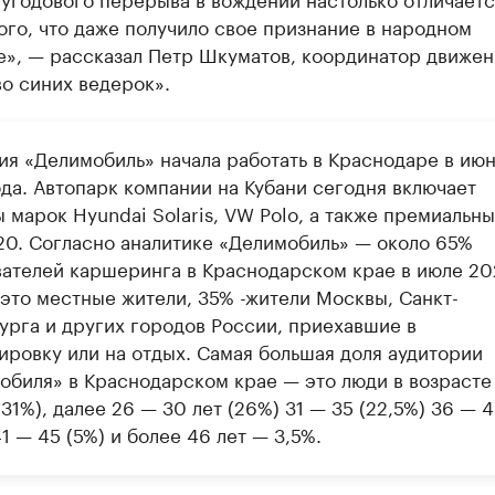
го, что даже получило свое признание в народном
е», — рассказал Петр Шкуматов, координатор движен
о синих ведерок».
ия «Делимобиль» начала работать в Краснодаре в ию
ода. Автопарк компании на Кубани сегодня включает
 марок Hyundai Solaris, VW Polo, а также премиальн
0. Согласно аналитике «Делимобиль» — около 65%
вателей каршеринга в Краснодарском крае в июле 2
 это местные жители, 35% -жители Москвы, Санкт-
урга и других городов России, приехавшие в
ировку или на отдых. Самая большая доля аудитории
обиля» в Краснодарском крае — это люди в возрасте
(31%), далее 26 — 30 лет (26%) 31 — 35 (22,5%) 36 — 
41 — 45 (5%) и более 46 лет — 3,5%.