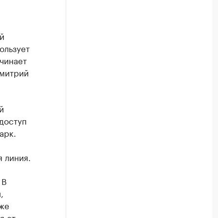
й
ользует
ачинает
Дмитрий
й
доступ
арк.
 линия.
 В
,
аже
я от