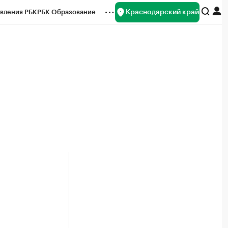
Краснодарский край
вления РБК
РБК Образование
редитные рейтинги
Франшизы
нсы
Рынок наличной валюты