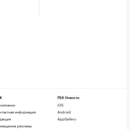
К
РБК Новости
компании
iOS
нтактная информация
Android
дакция
AppGallery
змещение рекламы