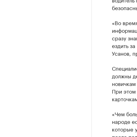
безопасны
«Во время
информаци
сразу зна
ездить за
Усанов, п
Специалис
должны де
новичкам 
При этом
карточкам
«Чем боль
народе ес
которые у
после пол