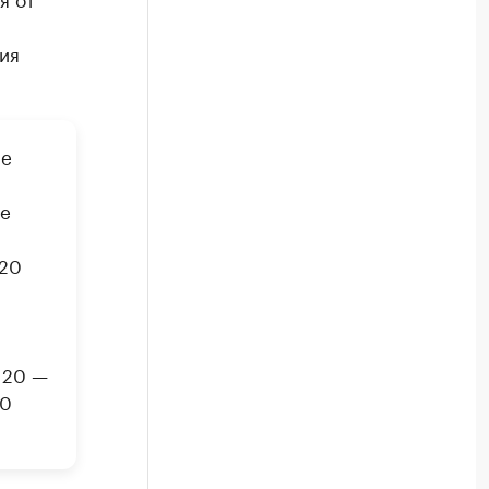
ия
не
ые
020
 20 —
40