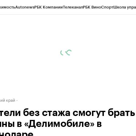
жимость
Autonews
РБК Компании
Телеканал
РБК Вино
Спорт
Школа упра
д
Стиль
Крипто
РБК Бизнес-среда
Дискуссионный клуб
Исследования
К
а контрагентов
Политика
Экономика
Бизнес
Технологии и медиа
Фина
ий край
тели без стажа смогут брать
ны в «Делимобиле» в
нодаре