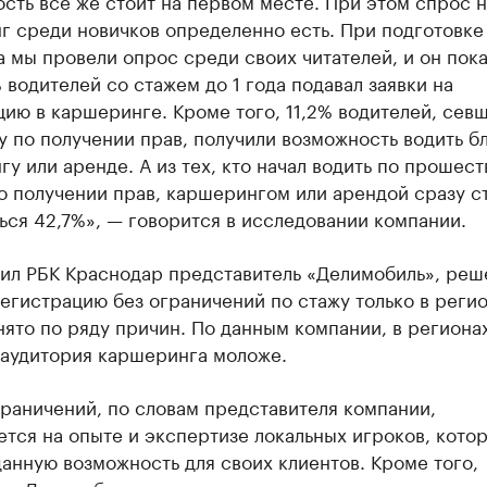
сть все же стоит на первом месте. При этом спрос н
г среди новичков определенно есть. При подготовке
 мы провели опрос среди своих читателей, и он пока
 водителей со стажем до 1 года подавал заявки на
ию в каршеринге. Кроме того, 11,2% водителей, севш
у по получении прав, получили возможность водить б
у или аренде. А из тех, кто начал водить по прошест
о получении прав, каршерингом или арендой сразу с
ься 42,7%», — говорится в исследовании компании.
нил РБК Краснодар представитель «Делимобиль», реш
егистрацию без ограничений по стажу только в реги
ято по ряду причин. По данным компании, в региона
 аудитория каршеринга моложе.
раничений, по словам представителя компании,
тся на опыте и экспертизе локальных игроков, кото
анную возможность для своих клиентов. Кроме того,