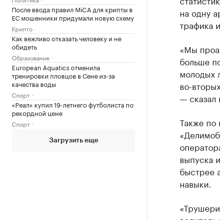
статистик
После ввода правил MiCA для крипты в
на одну а
ЕС мошенники придумали новую схему
трафика 
Крипто
Как вежливо отказать человеку и не
обидеть
«Мы проа
Образование
больше по
European Aquatics отменила
молодых л
тренировки пловцов в Сене из-за
качества воды
во-вторых
Спорт
— сказал 
«Реал» купил 19-летнего футболиста по
рекордной цене
Также по 
Спорт
«Делимоб
Загрузить еще
оператора
выпуска 
быстрее а
навыки.
«Трушерин
водитель 