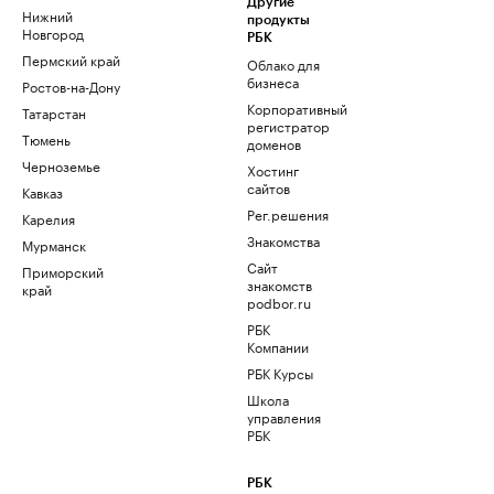
Другие
Нижний
продукты
Новгород
РБК
Пермский край
Облако для
бизнеса
Ростов-на-Дону
Корпоративный
Татарстан
регистратор
Тюмень
доменов
Черноземье
Хостинг
сайтов
Кавказ
Рег.решения
Карелия
Знакомства
Мурманск
Сайт
Приморский
знакомств
край
podbor.ru
РБК
Компании
РБК Курсы
Школа
управления
РБК
РБК