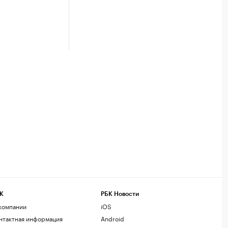
К
РБК Новости
компании
iOS
нтактная информация
Android