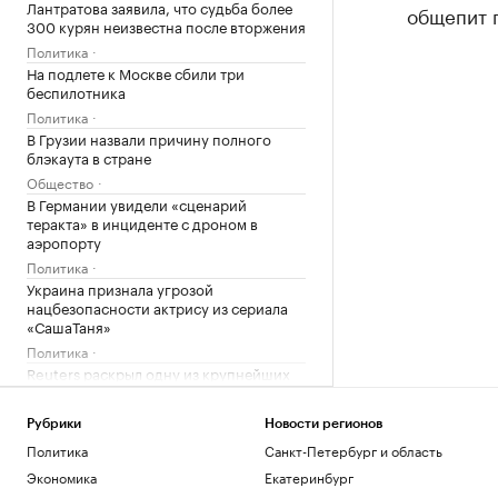
Лантратова заявила, что судьба более
общепит п
300 курян неизвестна после вторжения
Политика
На подлете к Москве сбили три
беспилотника
Политика
В Грузии назвали причину полного
блэкаута в стране
Общество
В Германии увидели «сценарий
теракта» в инциденте с дроном в
аэропорту
Политика
Украина признала угрозой
нацбезопасности актрису из сериала
«СашаТаня»
Политика
Reuters раскрыл одну из крупнейших
уступок Ирану в конфликте с США
Политика
Рубрики
Новости регионов
Три российских аэропорта закрыли для
Политика
Санкт-Петербург и область
полетов
Экономика
Екатеринбург
Политика