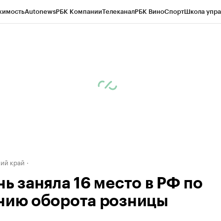
жимость
Autonews
РБК Компании
Телеканал
РБК Вино
Спорт
Школа упра
д
Стиль
Крипто
РБК Бизнес-среда
Дискуссионный клуб
Исследования
К
а контрагентов
Политика
Экономика
Бизнес
Технологии и медиа
Фина
ий край
ь заняла 16 место в РФ по
нию оборота розницы