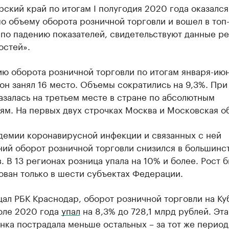
ский край по итогам I полугодия 2020 года оказался
о объему оборота розничной торговли и вошел в топ
по падению показателей, свидетельствуют данные ре
остей».
ию оборота розничной торговли по итогам января-ию
он занял 16 место. Объемы сократились на 9,3%. При
азалась на третьем месте в стране по абсолютным
ям. На первых двух строчках Москва и Московская об
ндемии коронавирусной инфекции и связанных с ней
ний оборот розничной торговли снизился в большинс
. В 13 регионах розница упала на 10% и более. Рост 
ван только в шести субъектах Федерации.
ал РБК Краснодар, оборот розничной торговли на Ку
юле 2020 года
упал
на 8,3% до 728,1 млрд рублей. Эт
ка пострадала меньше остальных – за тот же период