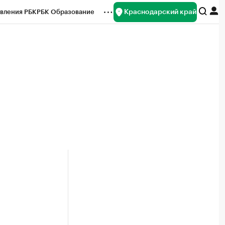
Краснодарский край
вления РБК
РБК Образование
редитные рейтинги
Франшизы
нсы
Рынок наличной валюты