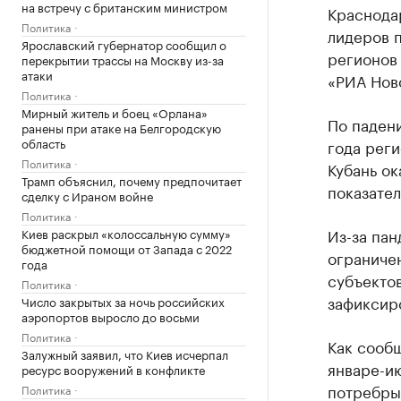
на встречу с британским министром
Краснодар
Политика
лидеров п
Ярославский губернатор сообщил о
регионов 
перекрытии трассы на Москву из-за
атаки
«РИА Нов
Политика
Мирный житель и боец «Орлана»
По паден
ранены при атаке на Белгородскую
область
года реги
Политика
Кубань ок
Трамп объяснил, почему предпочитает
показател
сделку с Ираном войне
Политика
Из-за па
Киев раскрыл «колоссальную сумму»
бюджетной помощи от Запада с 2022
ограниче
года
субъектов
Политика
зафиксиро
Число закрытых за ночь российских
аэропортов выросло до восьми
Политика
Как сообщ
Залужный заявил, что Киев исчерпал
январе-и
ресурс вооружений в конфликте
потребрын
Политика