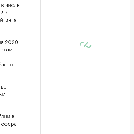
 в числе
-20
йтинга
ня 2020
 этом,
ласть.
тве
был
бани в
а сфера