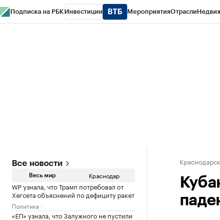
Подписка на РБК
Инвестиции
Мероприятия
Отрасли
Недви
РБК Курсы
РБК Life
Тренды
Визионеры
Национальные проекты
Горо
Газета
Спецпроекты СПб
Конференции СПб
Спецпроекты
Проверк
Краснодарск
Все новости
Краснодар
Весь мир
Кубан
WP узнала, что Трамп потребовал от
Хегсета объяснений по дефициту ракет
паде
Политика
«ЕП» узнала, что Залужного не пустили