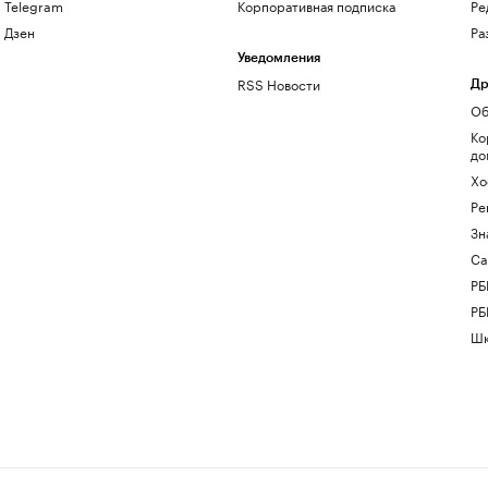
Telegram
Корпоративная подписка
Ре
Дзен
Ра
Уведомления
RSS Новости
Др
Об
Ко
до
Хо
Ре
Зн
Са
РБ
РБ
Шк