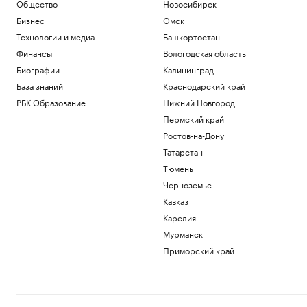
Wildberries начала подготовку к
Общество
Новосибирск
запуску собственного мессенджера
Бизнес
Омск
Технологии и медиа
Технологии и медиа
Башкортостан
США потребуют от ряда иммигрантов
Финансы
Вологодская область
залоги до $250 тыс. для получения виз
Биографии
Калининград
Политика
Adidas извинился за обилие розовых
База знаний
Краснодарский край
бутс на ЧМ-26, назвав это совпадением
РБК Образование
Нижний Новгород
Спорт
Пермский край
Игрока «Зенита» госпитализировали
Ростов-на-Дону
после удара локтем в матче Кубка
России
Татарстан
Спорт
Тюмень
Росстандарт запретил продажу
Черноземье
некоторых грузовиков Dongfeng и
Zoomlion
Кавказ
Бизнес
Карелия
Мурманск
Загрузить еще
Приморский край