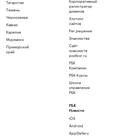
Корпоративный
Татарстан
регистратор
Тюмень
доменов
Черноземье
Хостинг
сайтов
Кавказ
Рег.решения
Карелия
Знакомства
Мурманск
Сайт
Приморский
знакомств
край
podbor.ru
РБК
Компании
РБК Курсы
Школа
управления
РБК
РБК
Новости
iOS
Android
AppGallery