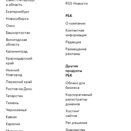
RSS Новости
и область
Екатеринбург
РБК
Новосибирск
О компании
Омск
Контактная
Башкортостан
информация
Вологодская
Редакция
область
Размещение
Калининград
рекламы
Краснодарский
край
Другие
Нижний
продукты
Новгород
РБК
Пермский край
Облако для
бизнеса
Ростов-на-Дону
Корпоративный
Татарстан
регистратор
Тюмень
доменов
Черноземье
Хостинг
сайтов
Кавказ
Рег.решения
Карелия
Знакомства
Мурманск