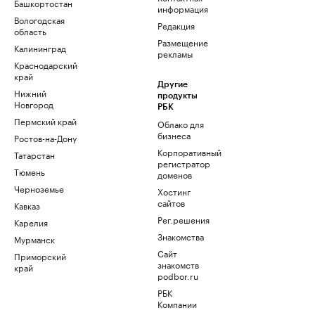
Башкортостан
информация
Вологодская
Редакция
область
Размещение
Калининград
рекламы
Краснодарский
край
Другие
Нижний
продукты
Новгород
РБК
Пермский край
Облако для
бизнеса
Ростов-на-Дону
Корпоративный
Татарстан
регистратор
Тюмень
доменов
Черноземье
Хостинг
сайтов
Кавказ
Рег.решения
Карелия
Знакомства
Мурманск
Сайт
Приморский
знакомств
край
podbor.ru
РБК
Компании