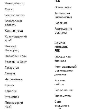
РБК
Новосибирск
О компании
Омск
Контактная
Башкортостан
информация
Вологодская
Редакция
область
Размещение
Калининград
рекламы
Краснодарский
край
Другие
Нижний
продукты
Новгород
РБК
Пермский край
Облако для
бизнеса
Ростов-на-Дону
Корпоративный
Татарстан
регистратор
Тюмень
доменов
Черноземье
Хостинг
сайтов
Кавказ
Рег.решения
Карелия
Знакомства
Мурманск
Сайт
Приморский
знакомств
край
podbor.ru