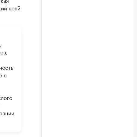
ская
кий край
;
ов;
ность
е с
слого
у
ерации