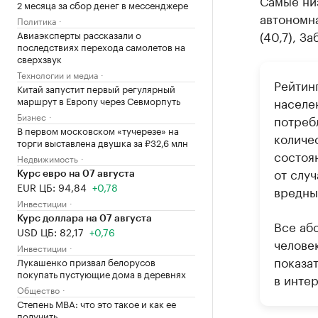
Самые низ
2 месяца за сбор денег в мессенджере
автономна
Политика
(40,7), З
Авиаэксперты рассказали о
последствиях перехода самолетов на
сверхзвук
Технологии и медиа
Рейтин
Китай запустит первый регулярный
маршрут в Европу через Севморпуть
населе
Бизнес
потреб
В первом московском «тучерезе» на
количе
торги выставлена двушка за ₽32,6 млн
состоя
Недвижимость
от случ
Курс евро на 07 августа
EUR ЦБ: 94,84
+0,78
вредны
Инвестиции
Курс доллара на 07 августа
Все аб
USD ЦБ: 82,17
+0,76
челове
Инвестиции
показа
Лукашенко призвал белорусов
покупать пустующие дома в деревнях
в интер
Общество
Степень MBA: что это такое и как ее
получить