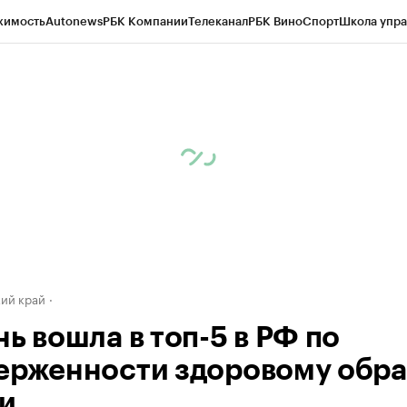
жимость
Autonews
РБК Компании
Телеканал
РБК Вино
Спорт
Школа упра
д
Стиль
Крипто
РБК Бизнес-среда
Дискуссионный клуб
Исследования
К
а контрагентов
Политика
Экономика
Бизнес
Технологии и медиа
Фина
ий край
ь вошла в топ-5 в РФ по
ерженности здоровому обра
и