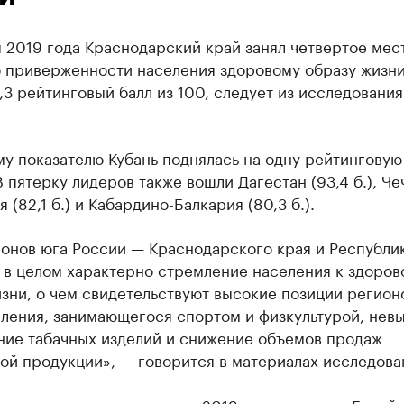
 2019 года Краснодарский край занял четвертое мес
о приверженности населения здоровому образу жизни
,3 рейтинговый балл из 100, следует из исследовани
.
у показателю Кубань поднялась на одну рейтинговую
В пятерку лидеров также вошли Дагестан (93,4 б.), Чеч
я (82,1 б.) и Кабардино-Балкария (80,3 б.).
ионов юга России — Краснодарского края и Республи
 в целом характерно стремление населения к здоров
зни, о чем свидетельствуют высокие позиции регион
еления, занимающегося спортом и физкультурой, нев
ние табачных изделий и снижение объемов продаж
ой продукции», — говорится в материалах исследова