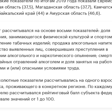
кие показатели по итогам 2019 года показали Еврей
я область (37,5), Магаданская область (37,7), Камчатс
абайкальский край (44) и Амурская область (46,6).
г рассчитывался на основе восьми показателей: доля
ния, занимающегося физической культурой и спортом
ление табачных изделий; продажа алкогольных напитк
ство выявленных лиц, совершивших преступления в
нии алкогольного и наркотического опьянения; смерт
айных отравлений алкоголем и доля занятых на работ
ми и (или) опасными условиями труда.
солютные показатели рассчитывались на одного взро
ка, проживающего в конкретном регионе. По каждом
телю рассчитывался рейтинговый балл субъекта фед
вале значений от 1 до 100.