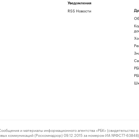
Уведомления
RSS Новости
Др
Об
Ко
до
Хо
Ре
Зн
Са
РБ
РБ
Шк
ения и материалы информационного агентства «РБК» (свидетельство о 
овых коммуникаций (Роскомнадзор) 09.12.2015 за номером ИА №ФС77-63848) 