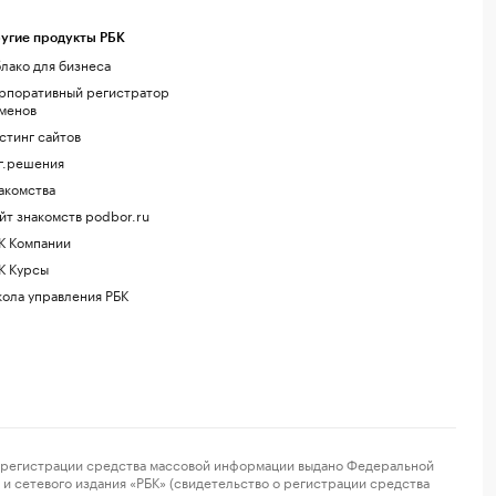
угие продукты РБК
лако для бизнеса
рпоративный регистратор
менов
стинг сайтов
г.решения
акомства
йт знакомств podbor.ru
К Компании
К Курсы
ола управления РБК
регистрации средства массовой информации выдано Федеральной
и сетевого издания «РБК» (свидетельство о регистрации средства