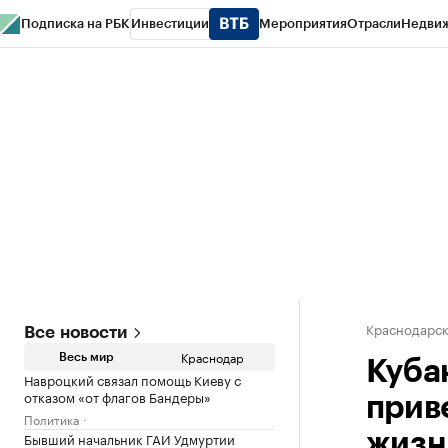
Подписка на РБК
Инвестиции
Мероприятия
Отрасли
Недви
РБК Курсы
РБК Life
Тренды
Визионеры
Национальные проекты
Горо
Газета
Спецпроекты СПб
Конференции СПб
Спецпроекты
Проверк
Краснодарск
Все новости
Краснодар
Весь мир
Кубан
Навроцкий связал помощь Киеву с
отказом «от флагов Бандеры»
прив
Политика
Бывший начальник ГАИ Удмуртии
жизн