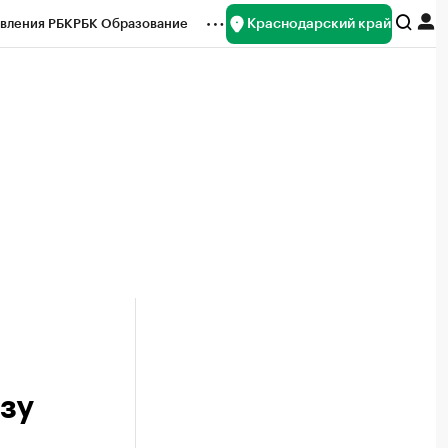
Краснодарский край
вления РБК
РБК Образование
редитные рейтинги
Франшизы
нсы
Рынок наличной валюты
зу