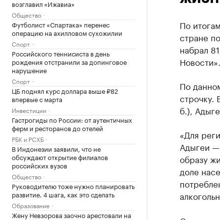
возглавил «Ижавиа»
Общество
По итогам
Футболист «Спартака» перенес
операцию на ахилловом сухожилии
стране п
Спорт
набрал 81
Российского теннисиста в день
Новости»
рождения отстранили за допинговое
нарушение
Спорт
По данном
ЦБ поднял курс доллара выше ₽82
строчку. 
впервые с марта
б.), Адыге
Инвестиции
Гастрогиды по России: от аутентичных
ферм и ресторанов до отелей
«Для рег
РБК и РСХБ
Адыгеи —
В Индонезии заявили, что не
обсуждают открытие филиалов
образу жи
российских вузов
доле нас
Общество
потребле
Руководителю тоже нужно планировать
развитие. 4 шага, как это сделать
алкогольн
Образование
Жену Невзорова заочно арестовали на