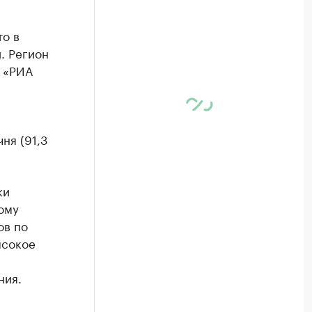
то в
. Регион
я «РИА
ня (91,3
ки
ому
ов по
ысокое
ния.