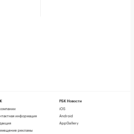
К
РБК Новости
компании
iOS
нтактная информация
Android
дакция
AppGallery
змещение рекламы