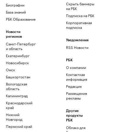
Скрыть баннеры
Биографии
на РБК
База знаний
Подписка на РБК
РБК Образование
Корпоративная
подписка
Новости
регионов
Уведомления
Санкт-Петербург
RSS Новости
и область
Екатеринбург
РБК
Новосибирск
О компании
Омск
Контактная
Башкортостан
информация
Вологодская
Редакция
область
Размещение
Калининград
рекламы
Краснодарский
край
Другие
Нижний
продукты
Новгород
РБК
Пермский край
Облако для
бизнеса