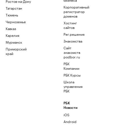
Ростов-на-Дону
Корпоративный
Татарстан
регистратор
Тюмень
доменов
Черноземье
Хостинг
сайтов
Кавказ
Рег.решения
Карелия
Знакомства
Мурманск
Сайт
Приморский
знакомств
край
podbor.ru
РБК
Компании
РБК Курсы
Школа
управления
РБК
РБК
Новости
iOS
Android