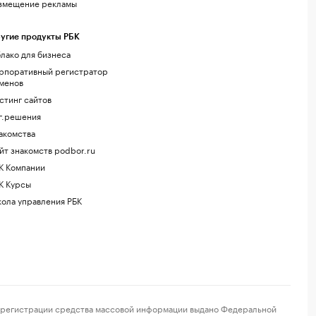
змещение рекламы
угие продукты РБК
лако для бизнеса
рпоративный регистратор
менов
стинг сайтов
г.решения
акомства
йт знакомств podbor.ru
К Компании
К Курсы
ола управления РБК
регистрации средства массовой информации выдано Федеральной