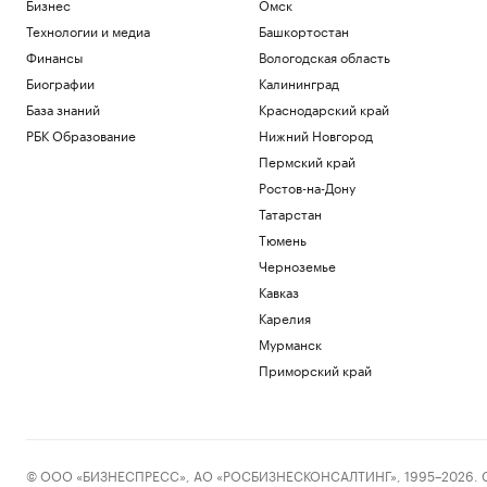
Бизнес
Омск
Продажи новых грузовиков в
Краснодарском крае сократились на
Технологии и медиа
Башкортостан
треть за год
Финансы
Вологодская область
Краснодарский край
Биографии
Калининград
Мосбиржа готовится запустить
База знаний
Краснодарский край
депозитарий для криптовалюты. Что
это значит
РБК Образование
Нижний Новгород
Подписка на РБК
Пермский край
DeepSeek сообщил о «значительном»
Ростов-на-Дону
увеличении цен на свои ИИ-услуги
Татарстан
Бизнес
Как Ходынка стала новым центром
Тюмень
притяжения
Черноземье
РБК и Stone
Кавказ
Росстат назвал отрасли с средней
Карелия
зарплатой выше ₽500 тыс.
Мурманск
Подписка на РБК
Приморский край
Загрузить еще
© ООО «БИЗНЕСПРЕСС», АО «РОСБИЗНЕСКОНСАЛТИНГ», 1995–2026. Сообщ