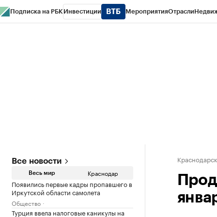
Подписка на РБК
Инвестиции
Мероприятия
Отрасли
Недви
РБК Курсы
РБК Life
Тренды
Визионеры
Национальные проекты
Горо
Газета
Спецпроекты СПб
Конференции СПб
Спецпроекты
Проверк
Краснодарск
Все новости
Краснодар
Весь мир
Прод
Появились первые кадры пропавшего в
Иркутской области самолета
январ
Общество
Турция ввела налоговые каникулы на