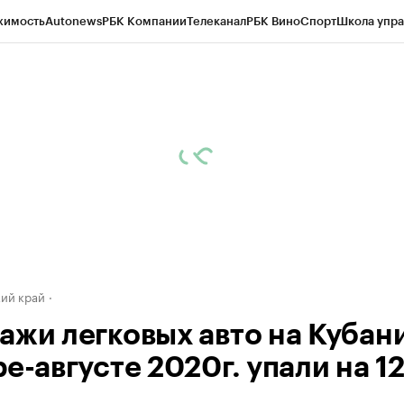
жимость
Autonews
РБК Компании
Телеканал
РБК Вино
Спорт
Школа упра
д
Стиль
Крипто
РБК Бизнес-среда
Дискуссионный клуб
Исследования
К
а контрагентов
Политика
Экономика
Бизнес
Технологии и медиа
Фина
ий край
ажи легковых авто на Кубани
е-августе 2020г. упали на 1