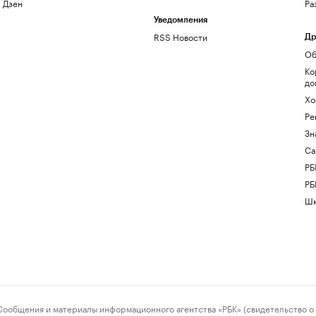
Дзен
Ра
Уведомления
RSS Новости
Др
Об
Ко
до
Хо
Ре
Зн
Са
РБ
РБ
Шк
ения и материалы информационного агентства «РБК» (свидетельство о 