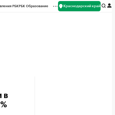
Краснодарский край
вления РБК
РБК Образование
редитные рейтинги
Франшизы
нсы
Рынок наличной валюты
 в
2%