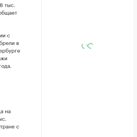
8 тыс.
ообщает
ии с
брели в
тербурге
ажи
года.
а на
ыс.
стране с