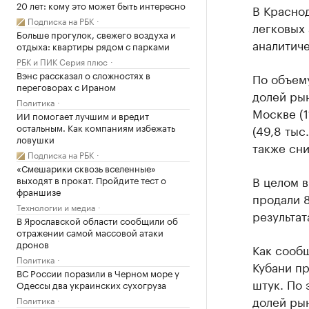
20 лет: кому это может быть интересно
В Краснод
Подписка на РБК
легковых 
Больше прогулок, свежего воздуха и
аналитиче
отдыха: квартиры рядом с парками
РБК и ПИК Серия плюс
Вэнс рассказал о сложностях в
По объему
переговорах с Ираном
долей рын
Политика
Москве (1
ИИ помогает лучшим и вредит
остальным. Как компаниям избежать
(49,8 тыс
ловушки
также сни
Подписка на РБК
«Смешарики сквозь вселенные»
В целом в
выходят в прокат. Пройдите тест о
франшизе
продали 8
Технологии и медиа
результат
В Ярославской области сообщили об
отражении самой массовой атаки
дронов
Как сообщ
Политика
Кубани п
ВС России поразили в Черном море у
штук. По 
Одессы два украинских сухогруза
долей рын
Политика