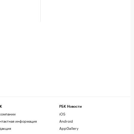
К
РБК Новости
компании
iOS
нтактная информация
Android
дакция
AppGallery