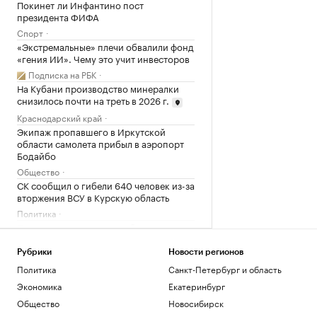
Покинет ли Инфантино пост
президента ФИФА
Спорт
«Экстремальные» плечи обвалили фонд
«гения ИИ». Чему это учит инвесторов
Подписка на РБК
На Кубани производство минералки
снизилось почти на треть в 2026 г.
Краснодарский край
Экипаж пропавшего в Иркутской
области самолета прибыл в аэропорт
Бодайбо
Общество
СК сообщил о гибели 640 человек из-за
вторжения ВСУ в Курскую область
Политика
Почему ваши совещания бесполезны и
как это исправить: 7 лайфхаков
Образование
Рубрики
Новости регионов
Мосбиржа запланировала запуск
Политика
Санкт-Петербург и область
собственного депозитария для
Экономика
Екатеринбург
криптовалюты
Общество
Новосибирск
Инвестиции