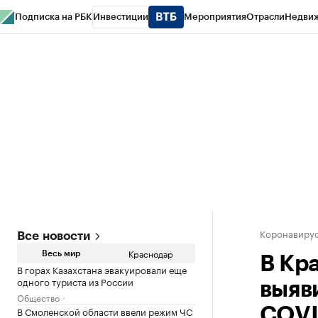
Подписка на РБК
Инвестиции
Мероприятия
Отрасли
Недви
РБК Курсы
РБК Life
Тренды
Визионеры
Национальные проекты
Горо
Газета
Спецпроекты СПб
Конференции СПб
Спецпроекты
Проверк
Коронавирус
Все новости
Краснодар
Весь мир
В Кр
В горах Казахстана эвакуировали еще
одного туриста из России
выяв
Общество
В Смоленской области ввели режим ЧС
COVI