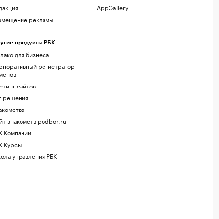
дакция
AppGallery
змещение рекламы
угие продукты РБК
лако для бизнеса
рпоративный регистратор
менов
стинг сайтов
г.решения
акомства
йт знакомств podbor.ru
К Компании
К Курсы
ола управления РБК