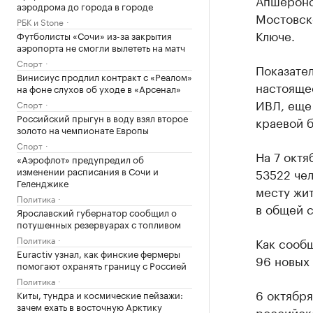
Апшеронс
аэродрома до города в городе
Мостовск
РБК и Stone
Ключе.
Футболисты «Сочи» из-за закрытия
аэропорта не смогли вылететь на матч
Спорт
Показател
Винисиус продлил контракт с «Реалом»
настояще
на фоне слухов об уходе в «Арсенал»
ИВЛ, еще
Спорт
Российский прыгун в воду взял второе
краевой 
золото на чемпионате Европы
Спорт
На 7 октя
«Аэрофлот» предупредил об
изменении расписания в Сочи и
53522 че
Геленджике
месту жит
Политика
в общей с
Ярославский губернатор сообщил о
потушенных резервуарах с топливом
Политика
Как сообщ
Euractiv узнал, как финские фермеры
96 новых 
помогают охранять границу с Россией
Политика
6 октябр
Киты, тундра и космические пейзажи:
зачем ехать в восточную Арктику
российско