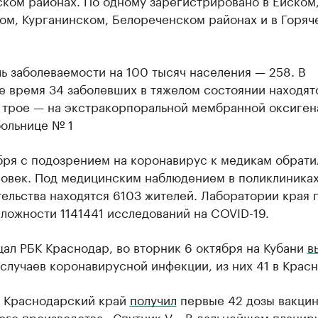
ком районах. По одному зарегистрировано в Ейском
ом, Курганинском, Белореченском районах и в Горяч
ь заболеваемости на 100 тысяч населения — 258. В
е время 34 заболевших в тяжелом состоянии находят
 трое — на экстракорпоральной мембранной оксиген
больнице № 1
бря с подозрением на коронавирус к медикам обрати
ловек. Под медицинским наблюдением в поликлиниках
ельства находятся 6103 жителей. Лаборатории края 
ложности 1141441 исследований на COVID-19.
ал РБК Краснодар, во вторник 6 октября на Кубани
в
случаев коронавирусной инфекции, из них 41 в Крас
я Краснодарский край
получил
первые 42 дозы вакци
го производства «Спутник V». В дальнейшем планиру