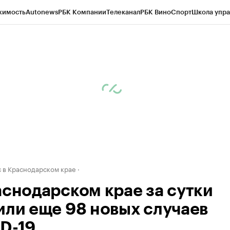
жимость
Autonews
РБК Компании
Телеканал
РБК Вино
Спорт
Школа упра
д
Стиль
Крипто
РБК Бизнес-среда
Дискуссионный клуб
Исследования
К
а контрагентов
Политика
Экономика
Бизнес
Технологии и медиа
Фина
 в Краснодарском крае
аснодарском крае за сутки
или еще 98 новых случаев
D-19