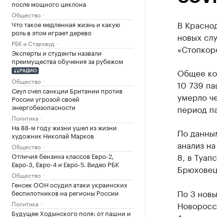
после мощного циклона
Общество
В Красно
Что такое медленная жизнь и какую
роль в этом играет дерево
новых сл
РБК и Старквуд
«Стопкор
Эксперты и студенты назвали
преимущества обучения за рубежом
Общее ко
РАДИО
Общество
10 739 па
Сеул счел санкции Британии против
умерло че
России угрозой своей
энергобезопасности
период п
Политика
На 88-м году жизни ушел из жизни
По данны
художник Николай Марков
анализ на
Общество
8, в Туап
Отличия бензина классов Евро-2,
Евро-3, Евро-4 и Евро-5. Видео РБК
Брюховец
Общество
Генсек ООН осудил атаки украинских
По 3 новы
беспилотников на регионы России
Политика
Новоросс
Будущее Ходынского поля: от пашни и