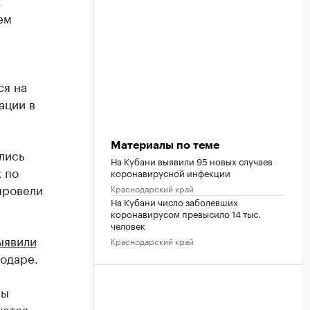
,
ем
ся на
ации в
Материалы по теме
лись
На Кубани выявили 95 новых случаев
 по
коронавирусной инфекции
провели
Краснодарский край
На Кубани число заболевших
коронавирусом превысило 14 тыс.
человек
ыявили
Краснодарский край
нодаре.
ны
ется,