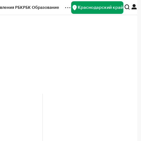
Краснодарский край
вления РБК
РБК Образование
редитные рейтинги
Франшизы
нсы
Рынок наличной валюты