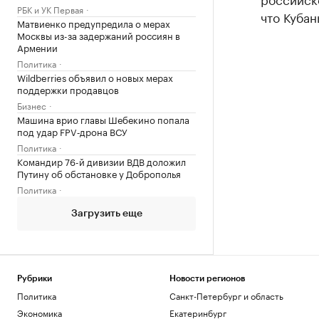
РБК и УК Первая
что Кубан
Матвиенко предупредила о мерах
Москвы из-за задержаний россиян в
Армении
Политика
Wildberries объявил о новых мерах
поддержки продавцов
Бизнес
Машина врио главы Шебекино попала
под удар FPV‑дрона ВСУ
Политика
Командир 76-й дивизии ВДВ доложил
Путину об обстановке у Доброполья
Политика
Загрузить еще
Рубрики
Новости регионов
Политика
Санкт-Петербург и область
Экономика
Екатеринбург