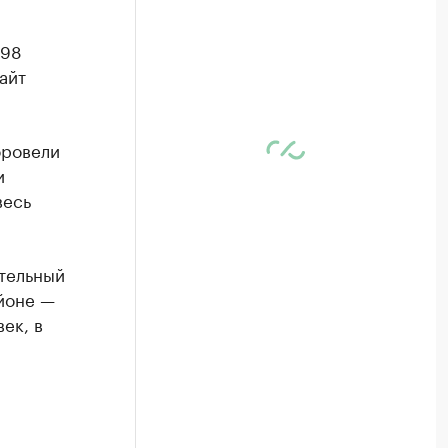
 98
айт
оровели
и
весь
тельный
йоне —
ек, в