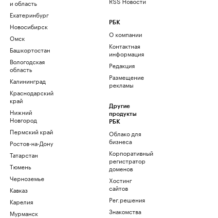
RSS Новости
и область
Екатеринбург
РБК
Новосибирск
О компании
Омск
Контактная
Башкортостан
информация
Вологодская
Редакция
область
Размещение
Калининград
рекламы
Краснодарский
край
Другие
Нижний
продукты
Новгород
РБК
Пермский край
Облако для
бизнеса
Ростов-на-Дону
Корпоративный
Татарстан
регистратор
Тюмень
доменов
Черноземье
Хостинг
сайтов
Кавказ
Рег.решения
Карелия
Знакомства
Мурманск