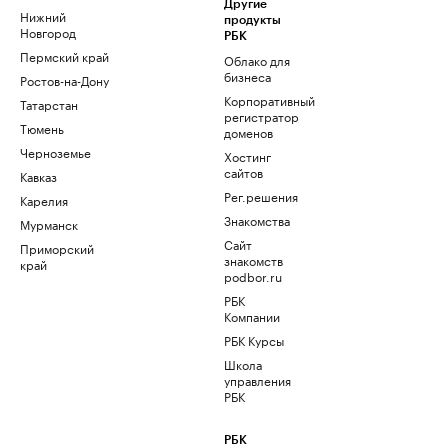
Другие
Нижний
продукты
Новгород
РБК
Пермский край
Облако для
бизнеса
Ростов-на-Дону
Корпоративный
Татарстан
регистратор
Тюмень
доменов
Черноземье
Хостинг
сайтов
Кавказ
Рег.решения
Карелия
Знакомства
Мурманск
Сайт
Приморский
знакомств
край
podbor.ru
РБК
Компании
РБК Курсы
Школа
управления
РБК
РБК