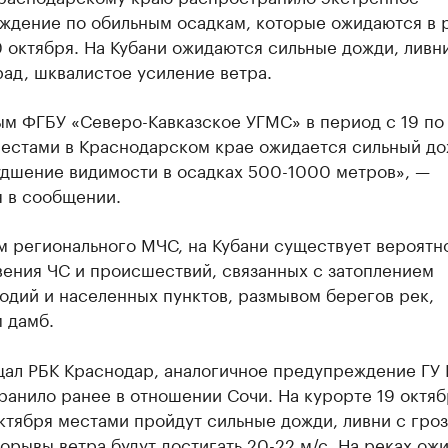
ждение по обильным осадкам, которые ожидаются в 
0 октября. На Кубани ожидаются сильные дожди, ливн
рад, шквалистое усиление ветра.
ым ФГБУ «Северо-Кавказское УГМС» в период с 19 по
местами в Краснодарском крае ожидается сильный до
удшение видимости в осадках 500-1000 метров», —
я в сообщении.
м регионального МЧС, на Кубани существует вероятн
вения ЧС и происшествий, связанных с затоплением
одий и населенных пунктов, размывом берегов рек,
 дамб.
щал РБК Краснодар, аналогичное предупреждение ГУ
анило ранее в отношении Сочи. На курорте 19 октяб
ктября местами пройдут сильные дожди, ливни с гро
орывы ветра будут достигать 20-22 м/с. На реках ож