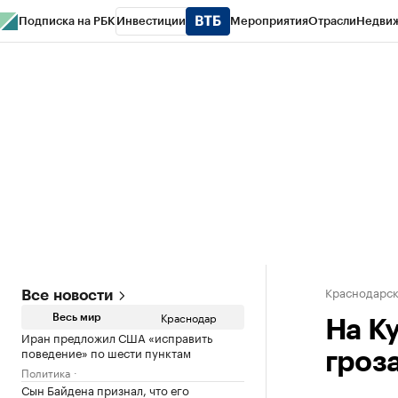
Подписка на РБК
Инвестиции
Мероприятия
Отрасли
Недви
РБК Курсы
РБК Life
Тренды
Визионеры
Национальные проекты
Горо
Газета
Спецпроекты СПб
Конференции СПб
Спецпроекты
Проверк
Краснодарск
Все новости
Краснодар
Весь мир
На К
Иран предложил США «исправить
поведение» по шести пунктам
гроз
Политика
Сын Байдена признал, что его