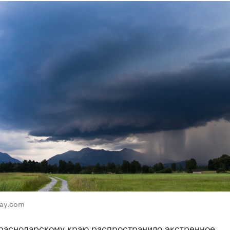
bay.com
раснодарскому краю распространило экстренное