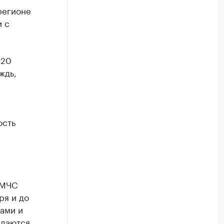
регионе
и с
 20
ждь,
ость
 МЧС
ря и до
зами и
идаются