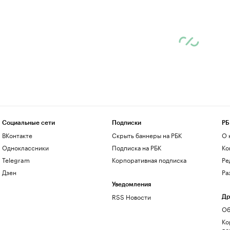
Социальные сети
Подписки
РБ
ВКонтакте
Скрыть баннеры на РБК
О 
Одноклассники
Подписка на РБК
Ко
Telegram
Корпоративная подписка
Ре
Дзен
Ра
Уведомления
RSS Новости
Др
Об
Ко
до