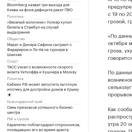
Bloomberg назвал три выхода для
предупре
Киева на фоне дефицита ракет ПВО
с 19 по 2
Политика
грозой, г
«Веселый молочник» Уолкер купил
билеты в Стамбул на случай
выдворения
«По данн
Общество
октября 
Марат и Динара Сафины сыграют с
Федерером и Ли На на турнире в
гроза, ух
Шанхае
говоритс
Спорт
ТАСС узнал о возможности скорого
По данны
визита Уиткоффа и Кушнера в Москву
Политика
возникно
Кабмин РФ может запустить льготную
сельхозуг
ипотеку для достройки домов в Крыму
прорывом
Краснодарский край
Семь признаков успешного бизнес-
Как сооб
центра
распростр
РБК и Upside
утра 20 о
Карапетян поблагодарил сторонников,
посещавших его во время ареста
градом. П