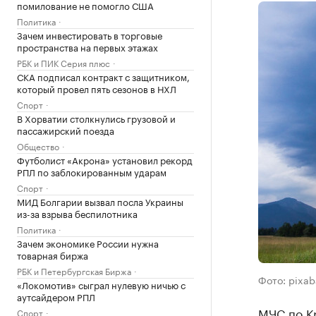
помилование не помогло США
Политика
Зачем инвестировать в торговые
пространства на первых этажах
РБК и ПИК Серия плюс
СКА подписал контракт с защитником,
который провел пять сезонов в НХЛ
Спорт
В Хорватии столкнулись грузовой и
пассажирский поезда
Общество
Футболист «Акрона» установил рекорд
РПЛ по заблокированным ударам
Спорт
МИД Болгарии вызвал посла Украины
из-за взрыва беспилотника
Политика
Зачем экономике России нужна
товарная биржа
РБК и Петербургская Биржа
Фото: pixa
«Локомотив» сыграл нулевую ничью с
аутсайдером РПЛ
МЧС по К
Спорт