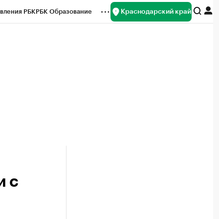
Краснодарский край
вления РБК
РБК Образование
редитные рейтинги
Франшизы
нсы
Рынок наличной валюты
и с