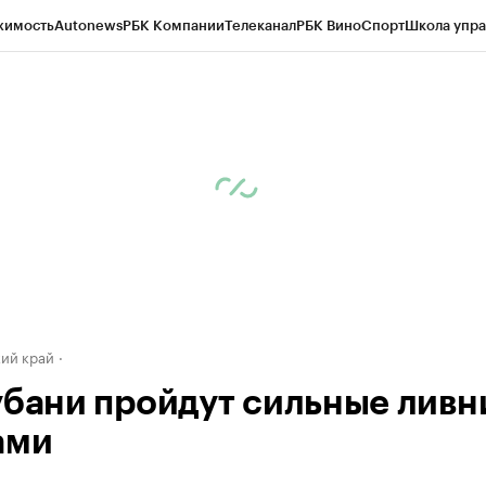
жимость
Autonews
РБК Компании
Телеканал
РБК Вино
Спорт
Школа упра
д
Стиль
Крипто
РБК Бизнес-среда
Дискуссионный клуб
Исследования
К
а контрагентов
Политика
Экономика
Бизнес
Технологии и медиа
Фина
ий край
убани пройдут сильные ливн
ами