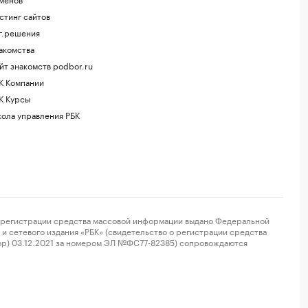
стинг сайтов
г.решения
акомства
йт знакомств podbor.ru
К Компании
К Курсы
ола управления РБК
регистрации средства массовой информации выдано Федеральной
и сетевого издания «РБК» (свидетельство о регистрации средства
ор) 03.12.2021 за номером ЭЛ №ФС77-82385) сопровождаются