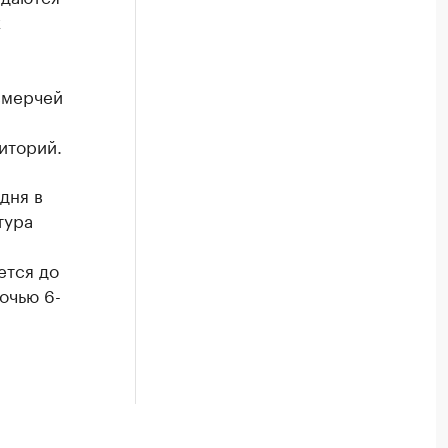
х
смерчей
иторий.
дня в
тура
ется до
очью 6-