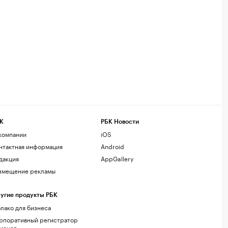
К
РБК Новости
компании
iOS
нтактная информация
Android
дакция
AppGallery
змещение рекламы
угие продукты РБК
лако для бизнеса
рпоративный регистратор
менов