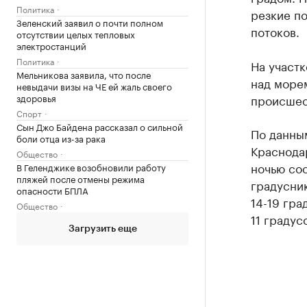
Политика
резкие по
Зеленский заявил о почти полном
потоков.
отсутствии целых тепловых
электростанций
Политика
На участ
Мельникова заявила, что после
над море
невыдачи визы на ЧЕ ей жаль своего
здоровья
происшес
Спорт
Сын Джо Байдена рассказал о сильной
По данны
боли отца из-за рака
Краснода
Общество
ночью сос
В Геленджике возобновили работу
пляжей после отмены режима
градусник
опасности БПЛА
14-19 гра
Общество
11 градус
Загрузить еще