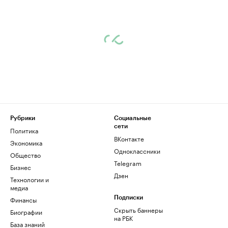
Рубрики
Социальные
сети
Политика
ВКонтакте
Экономика
Одноклассники
Общество
Telegram
Бизнес
Дзен
Технологии и
медиа
Финансы
Подписки
Скрыть баннеры
Биографии
на РБК
База знаний