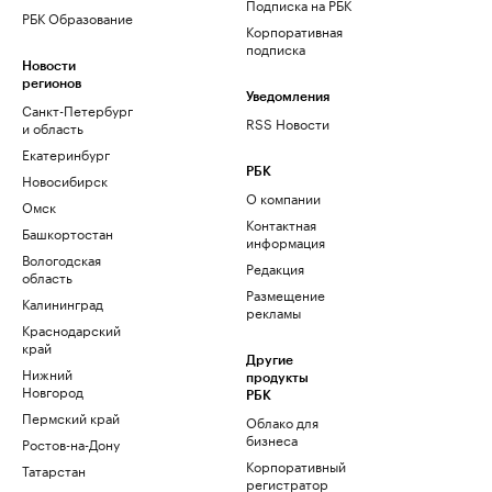
Подписка на РБК
РБК Образование
Корпоративная
подписка
Новости
регионов
Уведомления
Санкт-Петербург
RSS Новости
и область
Екатеринбург
РБК
Новосибирск
О компании
Омск
Контактная
Башкортостан
информация
Вологодская
Редакция
область
Размещение
Калининград
рекламы
Краснодарский
край
Другие
Нижний
продукты
Новгород
РБК
Пермский край
Облако для
бизнеса
Ростов-на-Дону
Корпоративный
Татарстан
регистратор