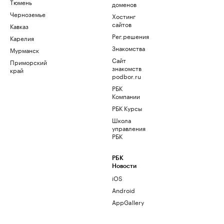
Тюмень
доменов
Черноземье
Хостинг
сайтов
Кавказ
Рег.решения
Карелия
Знакомства
Мурманск
Сайт
Приморский
знакомств
край
podbor.ru
РБК
Компании
РБК Курсы
Школа
управления
РБК
РБК
Новости
iOS
Android
AppGallery