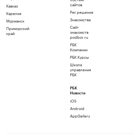
сайтов
Кавказ
Рег.решения
Карелия
Знакомства
Мурманск
Сайт
Приморский
знакомств
край
podbor.ru
РБК
Компании
РБК Курсы
Школа
управления
РБК
РБК
Новости
iOS
Android
AppGallery