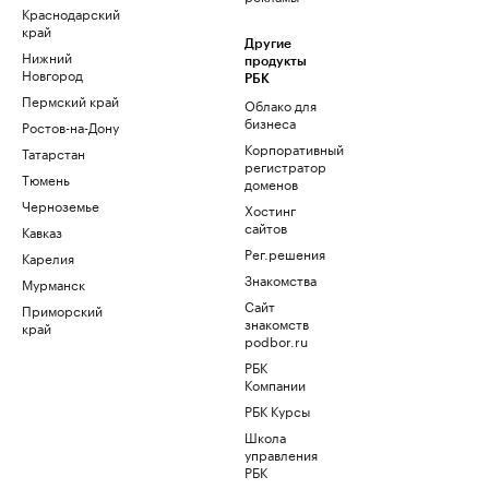
Краснодарский
край
Другие
Нижний
продукты
Новгород
РБК
Пермский край
Облако для
бизнеса
Ростов-на-Дону
Корпоративный
Татарстан
регистратор
Тюмень
доменов
Черноземье
Хостинг
сайтов
Кавказ
Рег.решения
Карелия
Знакомства
Мурманск
Сайт
Приморский
знакомств
край
podbor.ru
РБК
Компании
РБК Курсы
Школа
управления
РБК